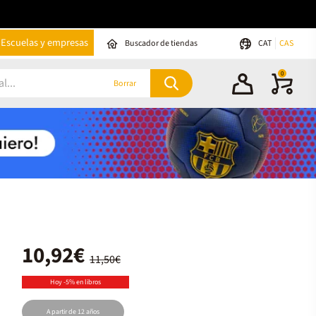
Escuelas y empresas
Buscador de tiendas
CAT
CAS
0
Borrar
10,92€
11,50€
Hoy -5% en libros
A partir de 12 años