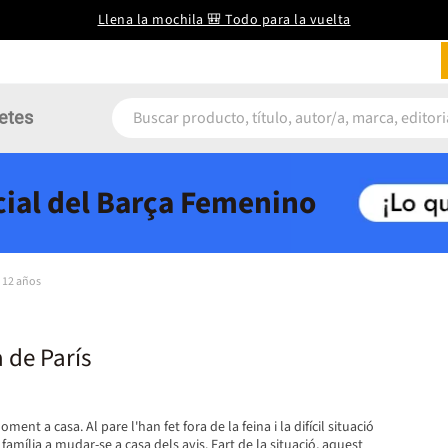
Llena la mochila 🎒 Todo para la vuelta
etes
icial del Barça Femenino
e 12 años
a de París
ent a casa. Al pare l'han fet fora de la feina i la difícil situació
família a mudar-se a casa dels avis. Fart de la situació, aquest