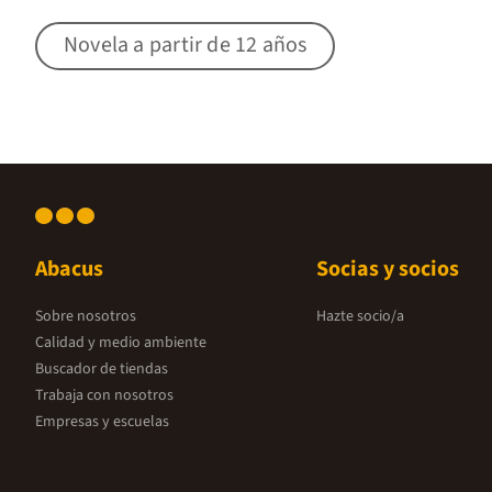
Novela a partir de 12 años
Abacus
Socias y socios
Sobre nosotros
Hazte socio/a
Calidad y medio ambiente
Buscador de tiendas
Trabaja con nosotros
Empresas y escuelas