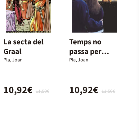
La secta del
Temps no
Graal
passa per
Montmartre,
Pla, Joan
Pla, Joan
El
10,92€
10,92€
11,50€
11,50€