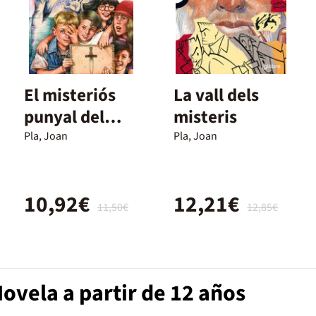
El misteriós
La vall dels
punyal del
misteris
pirata
Pla, Joan
Pla, Joan
10,92€
12,21€
11,50€
12,85€
ovela a partir de 12 años