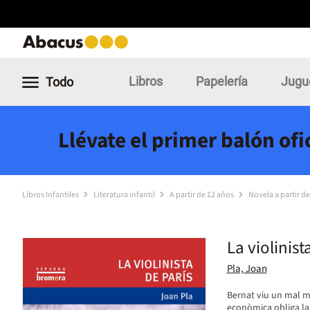
Libros
Papelería
Jugu
Todo
Llévate el primer balón of
Libros Infantiles
Literatura infantil
A partir de 12 años
Novela a partir d
La violinist
Pla, Joan
Bernat viu un mal mom
econòmica obliga la 