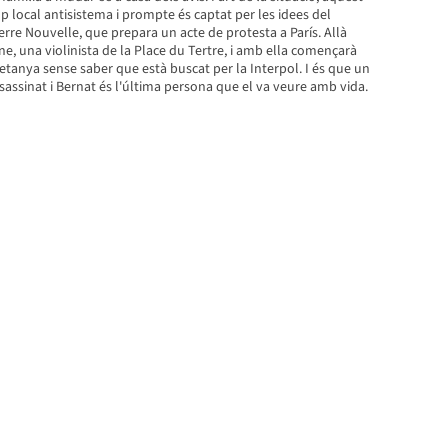
up local antisistema i prompte és captat per les idees del
re Nouvelle, que prepara un acte de protesta a París. Allà
e, una violinista de la Place du Tertre, i amb ella començarà
tanya sense saber que està buscat per la Interpol. I és que un
sassinat i Bernat és l'última persona que el va veure amb vida.