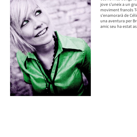
jove s'uneix a un gr
moviment francés Ter
s'enamorarà de Célin
una aventura per Bre
amic seu ha estat as