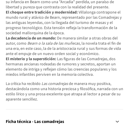
su infancia en Bearn como una "Arcadia" perdida, un paraíso de
libertad y pureza que contrasta con la realidad del presente.
El choque entre tradición y modernidad:
Villalonga contrapone el
mundo rural y atávico de Bearn, representado por las Comadrejas y
las antiguas leyendas, con la llegada del turismo de masas y el
progreso tecnológico. Esta tensión refleja la transformación de la
sociedad mallorquina de la época.
La decadencia de un mundo:
De manera similar a otras obras del
autor, como
Bearn o la sala de las muñecas
, la novela trata el fin de
una era, en este caso, la de la aristocracia rural y sus formas de vida
ante el empuje de un nuevo orden social y económico.
El misterio y la superstición:
Las figuras de las Comadrejas, dos
hermanas ancianas rodeadas de rumores y secretos, aportan un
elemento de intriga y reflejan cómo las creencias populares y los
miedos infantiles perviven en la memoria colectiva.
La crítica ha recibido
Las comadrejas
de manera muy positiva,
destacándola como una historia preciosa y filosófica, narrada con un
estilo lírico y una prosa excelente que atrapa al lector a pesar de su
aparente sencillez.
Ficha técnica - Las comadrejas