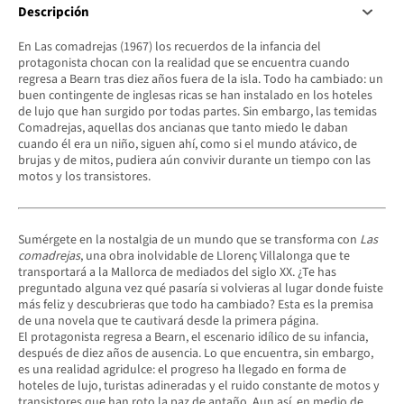
Descripción
En Las comadrejas (1967) los recuerdos de la infancia del
protagonista chocan con la realidad que se encuentra cuando
regresa a Bearn tras diez años fuera de la isla. Todo ha cambiado: un
buen contingente de inglesas ricas se han instalado en los hoteles
de lujo que han surgido por todas partes. Sin embargo, las temidas
Comadrejas, aquellas dos ancianas que tanto miedo le daban
cuando él era un niño, siguen ahí, como si el mundo atávico, de
brujas y de mitos, pudiera aún convivir durante un tiempo con las
motos y los transistores.
Sumérgete en la nostalgia de un mundo que se transforma con
Las
comadrejas
, una obra inolvidable de Llorenç Villalonga que te
transportará a la Mallorca de mediados del siglo XX. ¿Te has
preguntado alguna vez qué pasaría si volvieras al lugar donde fuiste
más feliz y descubrieras que todo ha cambiado? Esta es la premisa
de una novela que te cautivará desde la primera página.
El protagonista regresa a Bearn, el escenario idílico de su infancia,
después de diez años de ausencia. Lo que encuentra, sin embargo,
es una realidad agridulce: el progreso ha llegado en forma de
hoteles de lujo, turistas adineradas y el ruido constante de motos y
transistores que han roto la paz de antaño. Aun así, en medio de