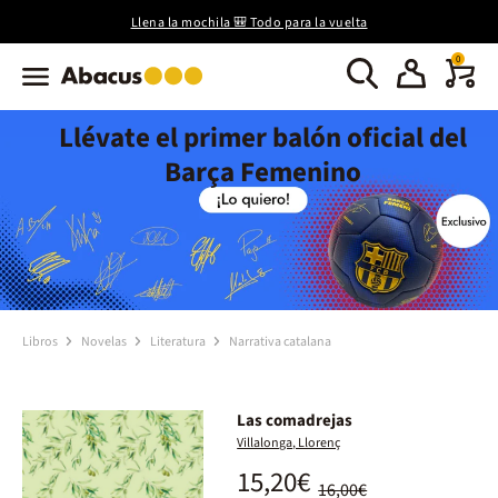
Llena la mochila 🎒 Todo para la vuelta
0
Llévate el primer balón oficial del
Barça Femenino
Libros
Novelas
Literatura
Narrativa catalana
Las comadrejas
Villalonga, Llorenç
15,20€
16,00€