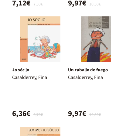
7,12€
9,97€
7,50€
10,50€
Jo sóc jo
Un caballo de fuego
Casalderrey, Fina
Casalderrey, Fina
6,36€
9,97€
6,70€
10,50€