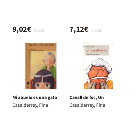
9,02€
7,12€
9,50€
7,50€
Mi abuelo es una gata
Cavall de foc, Un
Casalderrey, Fina
Casalderrey, Fina