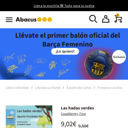
Llena la mochila 🎒 Todo para la vuelta
0
Llévate el primer balón oficial del
Barça Femenino
Libros Infantiles
Literatura infantil
A partir de 5 años
Primeras novelas
Las hadas verdes
Casalderrey, Fina
9,02€
9,50€