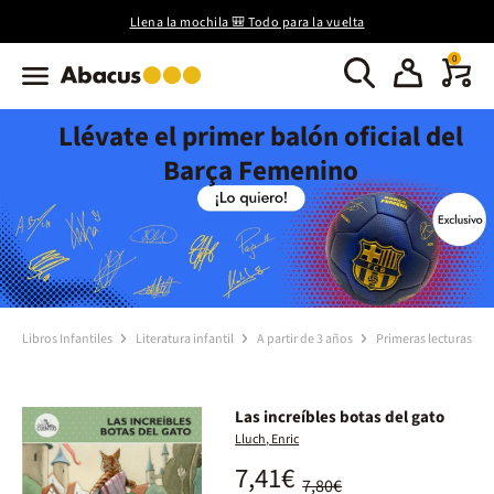
Llena la mochila 🎒 Todo para la vuelta
0
Llévate el primer balón oficial del
Barça Femenino
Libros Infantiles
Literatura infantil
A partir de 3 años
Primeras lecturas
Las increíbles botas del gato
Lluch, Enric
7,41€
7,80€