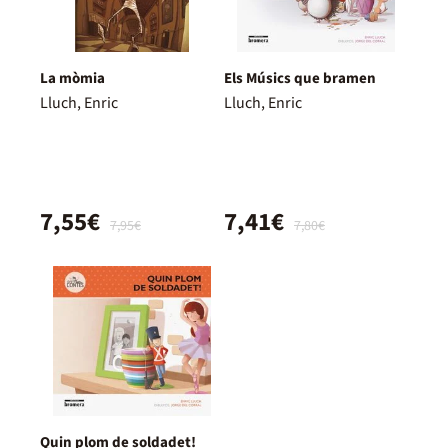
La mòmia
Els Músics que bramen
Lluch, Enric
Lluch, Enric
7,55€
7,41€
7,95€
7,80€
Quin plom de soldadet!