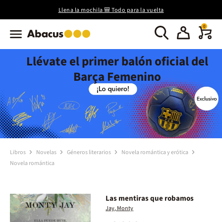
Llena la mochila 🎒 Todo para la vuelta
0
Llévate el primer balón oficial del
Barça Femenino
Libros
Novelas
Géneros literarios
Novela romántica y erótica
Novela romántica
Las mentiras que robamos
Jay, Monty