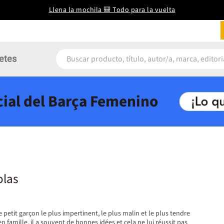
Llena la mochila 🎒 Todo para la vuelta
etes
icial del Barça Femenino
olas
e petit garçon le plus impertinent, le plus malin et le plus tendre
n famille, il a souvent de bonnes idées et cela ne lui réussit pas