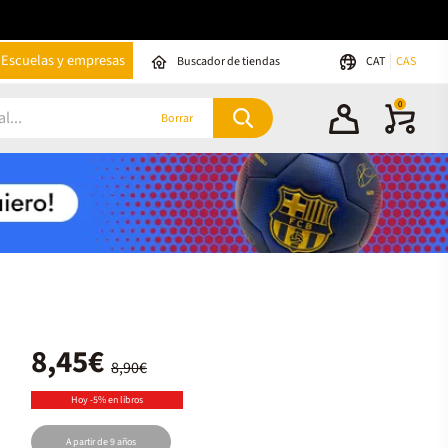
Escuelas y empresas
Buscador de tiendas
CAT
CAS
0
Borrar
8,45€
8,90€
Hoy -5% en libros
A partir de 9 años