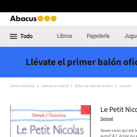
Libros
Papelería
Jugu
Todo
Llévate el primer balón of
Libros Infantiles
Literatura infantil
Niños de más de 10 años
Juvenil
Le Petit Nic
Sempé
Savez-vous qui est l
aussi? À l´école ou e