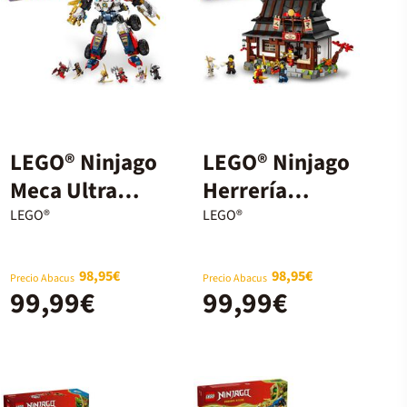
LEGO® Ninjago
LEGO® Ninjago
Meca Ultra
Herrería
Combo de
Cuatro Armas:
LEGO®
LEGO®
Zane 71834
15 Aniversario
71858
98,95€
98,95€
Precio Abacus
Precio Abacus
99,99€
99,99€