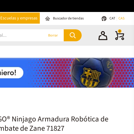
Escuelas y empresas
Buscador de tiendas
CAT
CAS
0
Borrar
GO® Ninjago Armadura Robótica de
mbate de Zane 71827