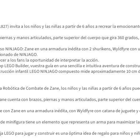
invita a los niños y las niñas a partir de 6 años a recrear la emocionante
ernas y manos articulados, parte superior del cuerpo que gira 360 grados, 
rso NINJAGO: Zane en una armadura inédita con 2 shurikens, Wyldfyre con una
usionado de NINJAGO.
r a los fans la oportunidad de interpretar la acción.
pp LEGO Builder, vuestra guía en una sencilla e intuitiva aventura de constru
strucción infantil LEGO NINJAGO compuesto mide aproximadamente 10 cm d
obótica de Combate de Zane, los niños y las niñas a partir de 6 años puede
e cuenta con brazos, piernas y manos articulados, parte superior del cuer
e con Zane en una armadura inédita, con Wyldfyre con catana de juguete y c
e minifigura tiene un elemento que representa un arma para maximizar las 
ja LEGO para jugar y construir es una óptima idea de regalo para niños y niñ