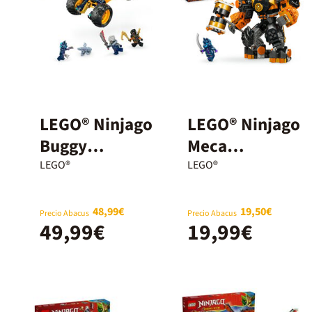
LEGO® Ninjago
LEGO® Ninjago
Buggy
Meca
Todoterreno
Elemental de
LEGO®
LEGO®
Ninja de Arin
la Tierra de
71811
Cole 71806
48,99€
19,50€
Precio Abacus
Precio Abacus
49,99€
19,99€