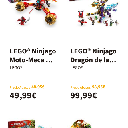
LEGO® Ninjago
LEGO® Ninjago
Moto-Meca de
Dragón de la
la Tormenta
Concentración
LEGO®
LEGO®
de Kai 71830
: Arc 71836
48,95€
98,95€
Precio Abacus
Precio Abacus
49,99€
99,99€