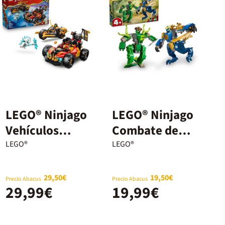
LEGO® Ninjago
LEGO® Ninjago
Vehículos
Combate del
Combinables
Meca-Dragón
LEGO®
LEGO®
de Kai y Cole
de Jay 71853
71864
29,50€
19,50€
Precio Abacus
Precio Abacus
29,99€
19,99€