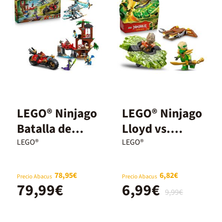
LEGO® Ninjago
LEGO® Ninjago
Batalla de
Lloyd vs.
Vehículos
Spinner del
LEGO®
LEGO®
Ninja Junto a
Monstruo de
la Casa del
Tierra 71850
78,95€
6,82€
Precio Abacus
Precio Abacus
79,99€
6,99€
Árbol 71857
9,99€