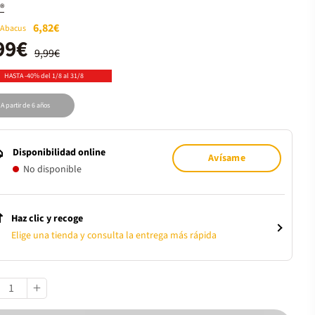
®
6,82€
 Abacus
99€
9,99€
HASTA -40% del 1/8 al 31/8
A partir de 6 años
Disponibilidad online
Avísame
No disponible
Haz clic y recoge
Elige una tienda y consulta la entrega más rápida