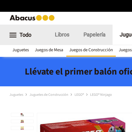
Libros
Papelería
Jugu
Todo
Juguetes
Juegos de Mesa
Juegos de Construcción
Juegos
Llévate el primer balón of
Juguetes
Juguetes de Construcción
LEGO®
LEGO® Ninjago