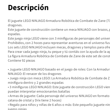
Descripción
El juguete LEGO NINJAGO Armadura Robótica de Combate de Zane (71827) 
dragones.
Este juguete de construcción contiene un meca NINJAGO con brazos, pi
espadas.
Este juego ninja LEGO viene con 3 minifiguras de personajes del unive
Prohibidos, con 2 hoces para representar aventuras en el universo f
Los sets LEGO NINJAGO incluyen mecas, dragones y templos para ofrece
Para crear cada juego ninja, tu peque y tú contáis con la ayuda de la a
La figura Armadura Robótica de Combate de Zane de este set de con
Contiene 92 piezas
• Juguete LEGO NINJAGO basado en el juego de roles: Con la Armadura R
NINJAGO: El renacer de los dragones
• Juego ninja con meca LEGO: La Armadura Robótica de Combate de Zan
minifigura dentro y 2 grandes espadas
• 3 minifiguras LEGO NINJAGO: Este juguete de construcción LEGO vien
puedan interpretar emocionantes batallas
• Armas de juguete: Cada personaje del universo NINJAGO en formato d
catana de cristal y Drix tiene 2 hoces)
• Regalo para niños y niñas de 6 años o más: Este pequeño juguete nin
juegos ninjas