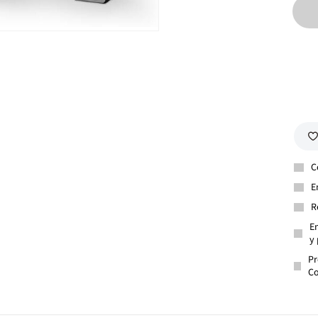
C
E
R
En
y 
Pr
Co