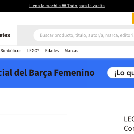
Llena la mochila 🎒 Todo para la vuelta
etes
 Simbólicos
LEGO®
Edades
Marcas
icial del Barça Femenino
LE
Co