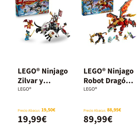
LEGO® Ninjago
LEGO® Ninjago
Zilvar y
Robot Dragón
Grimtak la
Transformable
LEGO®
LEGO®
Bestia Dragón
de Wyldfyre
71863
71868
19,50€
88,95€
Precio Abacus
Precio Abacus
19,99€
89,99€