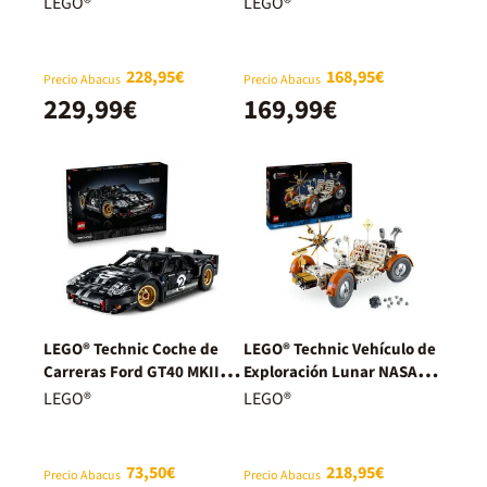
LEGO®
LEGO®
228,95€
168,95€
Precio Abacus
Precio Abacus
229,99€
169,99€
LEGO® Technic Coche de
LEGO® Technic Vehículo de
Carreras Ford GT40 MKII de
Exploración Lunar NASA
1966 42223
Apollo 42182
LEGO®
LEGO®
73,50€
218,95€
Precio Abacus
Precio Abacus