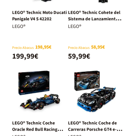
LEGO® Technic Moto Ducati
LEGO® Technic Cohete del
Panigale V4 S 42202
Sistema de Lanzamiento
Espacial NASA Artemis
LEGO®
LEGO®
42221
198,95€
58,95€
Precio Abacus
Precio Abacus
199,99€
59,99€
LEGO® Technic Coche
LEGO® Technic Coche de
Oracle Red Bull Racing
Carreras Porsche GT4 e-
RB20 F1 42206
Performance 42176