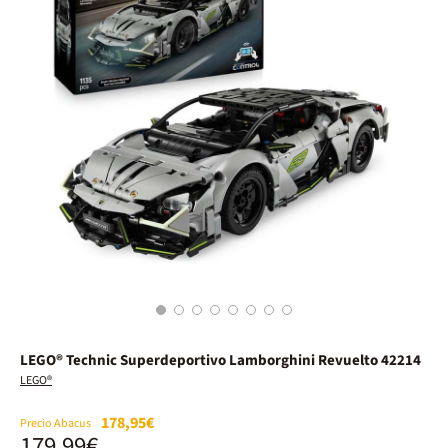
1
2
3
4
5
6
7
8
LEGO® Technic Superdeportivo Lamborghini Revuelto 42214
LEGO®
178,95€
Precio Abacus
179,99€