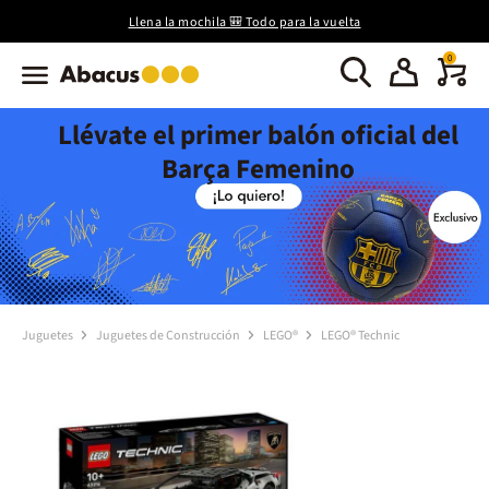
Llena la mochila 🎒 Todo para la vuelta
0
Llévate el primer balón oficial del
Barça Femenino
Juguetes
Juguetes de Construcción
LEGO®
LEGO® Technic