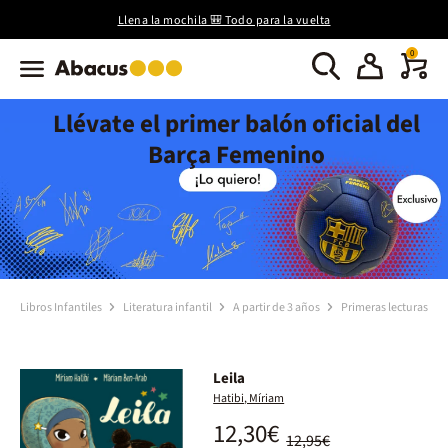
Llena la mochila 🎒 Todo para la vuelta
0
Llévate el primer balón oficial del
Barça Femenino
Libros Infantiles
Literatura infantil
A partir de 3 años
Primeras lecturas
Leila
Hatibi, Míriam
12,30€
12,95€