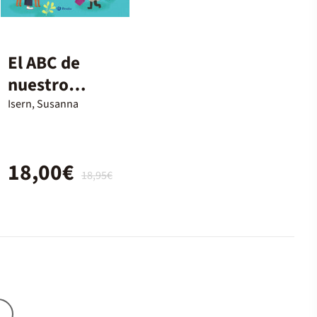
El ABC de
nuestro
planeta
Isern, Susanna
18,00€
18,95€