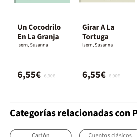
Un Cocodrilo
Girar A La
En La Granja
Tortuga
Isern, Susanna
Isern, Susanna
6,55€
6,55€
6,90€
6,90€
Categorías relacionadas con 
Cartón
Cuentos clásicos