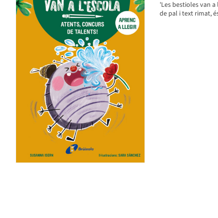
'Les bestioles van a 
de pal i text rimat, 