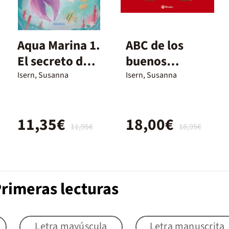
Aqua Marina 1.
ABC de los
El secreto del
buenos
océano
modales para
Isern, Susanna
Isern, Susanna
monstruos
peludos y
11,35€
18,00€
niños molones
11,95€
18,95€
Primeras lecturas
Letra mayúscula
Letra manuscrita