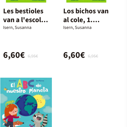
Les bestioles
Los bichos van
van a l'escola,
al cole, 1.
1. Pinzells,
Pinceles,
Isern, Susanna
Isern, Susanna
pintures... i
pinturas... ¡y
entremaliadur
travesuras!
6,60€
6,60€
es!
6,95€
6,95€