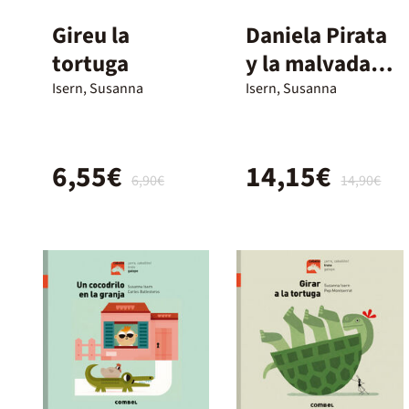
Gireu la
Daniela Pirata
tortuga
y la malvada
cíclope
Isern, Susanna
Isern, Susanna
6,55€
14,15€
6,90€
14,90€