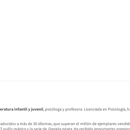
teratura infantil y juvenil
, psicóloga y profesora. Licenciada en Psicología, 
raducidos a más de 30 idiomas, que superan el millón de ejemplares vendid
El ovillo mágico
y la serie de
Daniela pirata
. Ha recibido importantes premios 