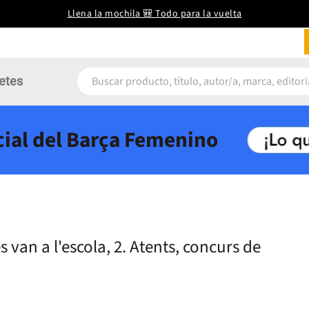
Llena la mochila 🎒 Todo para la vuelta
etes
icial del Barça Femenino
s van a l'escola, 2. Atents, concurs de