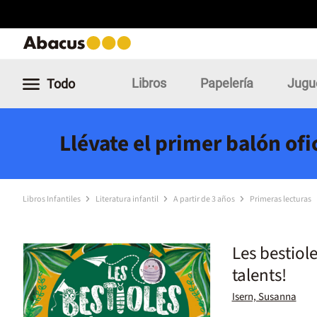
Libros
Papelería
Jugu
Todo
Llévate el primer balón of
Libros Infantiles
Literatura infantil
A partir de 3 años
Primeras lecturas
Les bestiole
talents!
Isern, Susanna