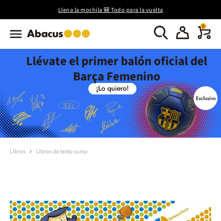
Llena la mochila 🎒 Todo para la vuelta
0
Llévate el primer balón oficial del
Barça Femenino
Libros
Libros de texto curso