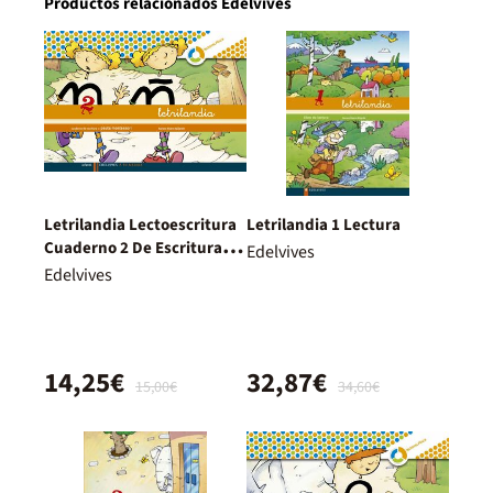
Productos relacionados Edelvives
Letrilandia Lectoescritura
Letrilandia 1 Lectura
Cuaderno 2 De Escritura
Edelvives
(Pauta Montessori)
Edelvives
14,25€
32,87€
15,00€
34,60€