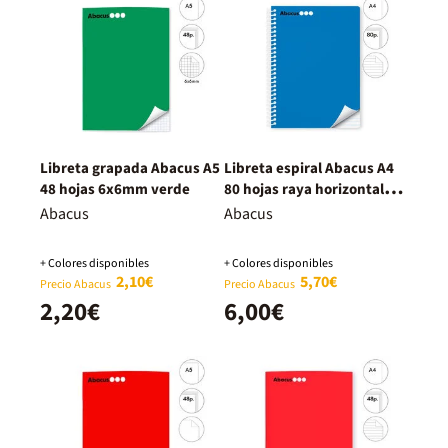
Libreta grapada Abacus A5
Libreta espiral Abacus A4
48 hojas 6x6mm verde
80 hojas raya horizontal
azul
Abacus
Abacus
+ Colores disponibles
+ Colores disponibles
2,10€
5,70€
Precio Abacus
Precio Abacus
2,20€
6,00€