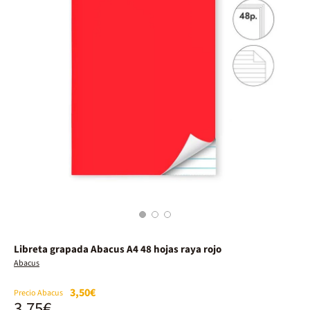
1
2
3
Libreta grapada Abacus A4 48 hojas raya rojo
Abacus
3,50€
Precio Abacus
3,75€