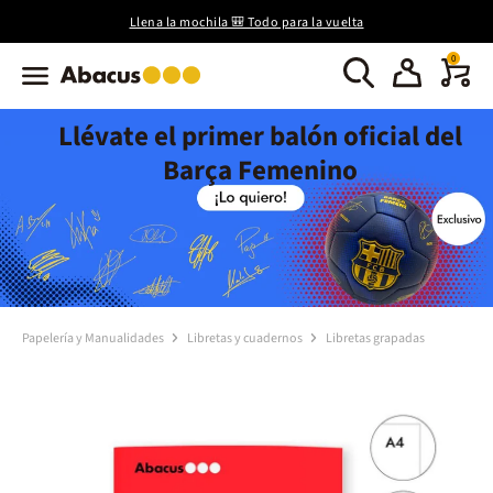
Llena la mochila 🎒 Todo para la vuelta
0
Llévate el primer balón oficial del
Barça Femenino
Papelería y Manualidades
Libretas y cuadernos
Libretas grapadas