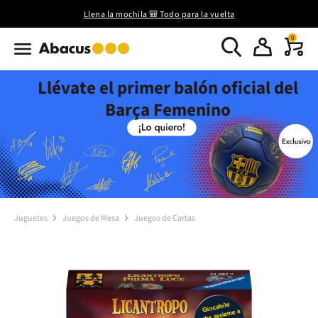
Llena la mochila 🎒 Todo para la vuelta
0
Llévate el primer balón oficial del
Barça Femenino
Juguetes
Juegos de Mesa
Juegos de Cartas