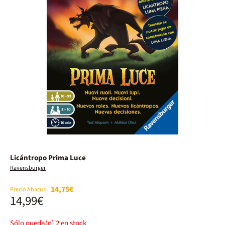
Licántropo Prima Luce
Ravensburger
14,75€
Precio Abacus
14,99€
Sólo queda(n)
2
en stock