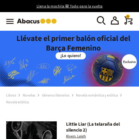
Llena la mochila 🎒 Todo para la vuelta
0
Llévate el primer balón oficial del
Barça Femenino
Libros
Novelas
Géneros literarios
Novela romántica y erótica
Novela erótica
Little Liar (La telaraña del
silencio 2)
Rivers, Leigh