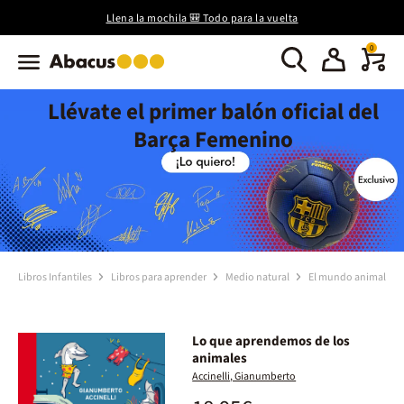
Llena la mochila 🎒 Todo para la vuelta
0
Llévate el primer balón oficial del
Barça Femenino
Libros Infantiles
Libros para aprender
Medio natural
El mundo animal
Lo que aprendemos de los
animales
Accinelli, Gianumberto