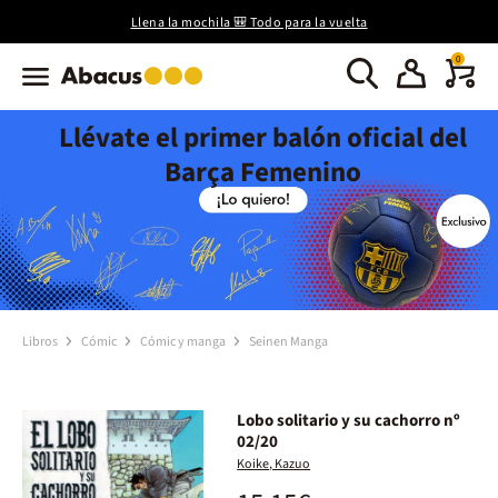
Llena la mochila 🎒 Todo para la vuelta
0
Llévate el primer balón oficial del
Barça Femenino
Libros
Cómic
Cómic y manga
Seinen Manga
Lobo solitario y su cachorro nº
02/20
Koike, Kazuo