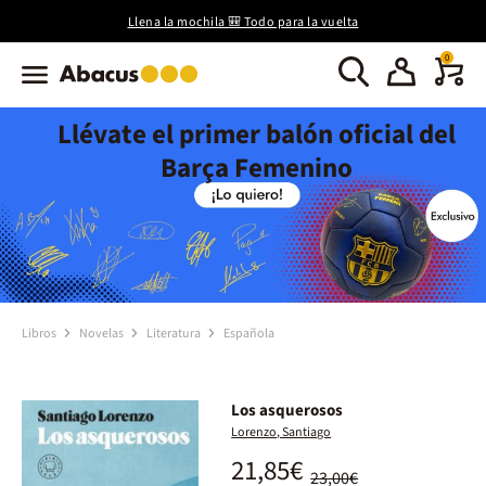
Llena la mochila 🎒 Todo para la vuelta
0
Llévate el primer balón oficial del
Barça Femenino
Libros
Novelas
Literatura
Española
Los asquerosos
Lorenzo, Santiago
21,85€
23,00€