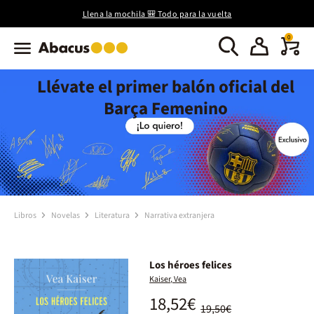
Llena la mochila 🎒 Todo para la vuelta
0
Llévate el primer balón oficial del
Barça Femenino
Libros
Novelas
Literatura
Narrativa extranjera
Los héroes felices
Kaiser, Vea
18,52€
19,50€