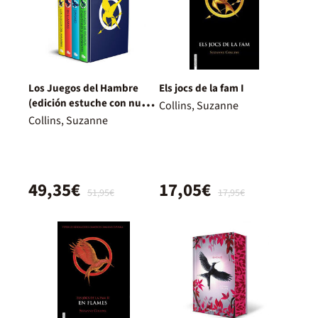
Los Juegos del Hambre
Els jocs de la fam I
(edición estuche con nuevo
Collins, Suzanne
diseño internacional)
Collins, Suzanne
49,35€
17,05€
51,95€
17,95€