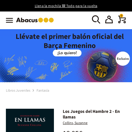
Llena la mochila 🎒 Todo para la vuelta
0
Llévate el primer balón oficial del
Barça Femenino
Libros Juveniles
Fantasía
Los Juegos del Hambre 2 - En
llamas
Collins, Suzanne