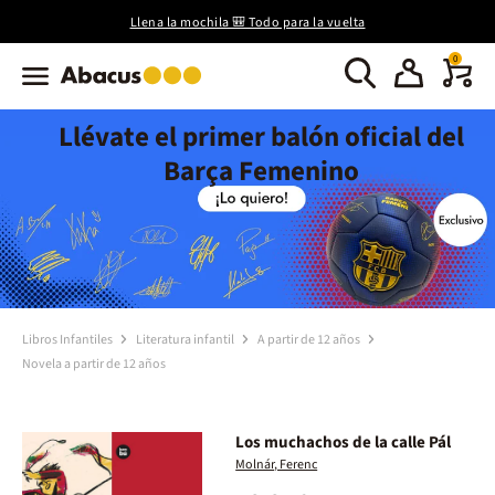
Llena la mochila 🎒 Todo para la vuelta
0
Llévate el primer balón oficial del
Barça Femenino
Libros Infantiles
Literatura infantil
A partir de 12 años
Novela a partir de 12 años
Los muchachos de la calle Pál
Molnár, Ferenc