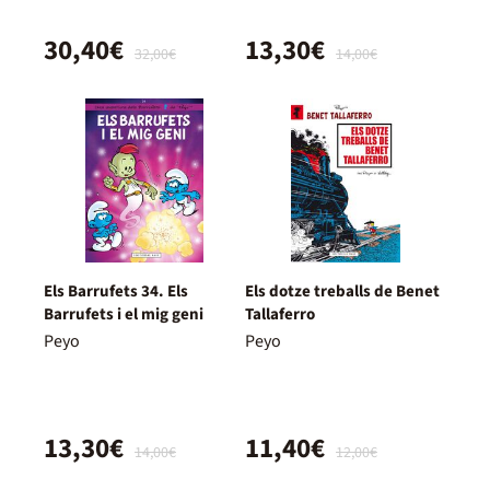
30,40€
13,30€
32,00€
14,00€
Els Barrufets 34. Els
Els dotze treballs de Benet
Barrufets i el mig geni
Tallaferro
Peyo
Peyo
13,30€
11,40€
14,00€
12,00€