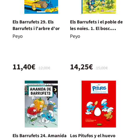
Els Barrufets 29. Els
Els Barrufets i el poble de
Barrufets i l'arbre d'or
les noies. 1. El bosc
prohibit
Peyo
Peyo
11,40€
14,25€
12,00€
15,00€
Els Barrufets 24. Amanida
Los Pitufos y el huevo