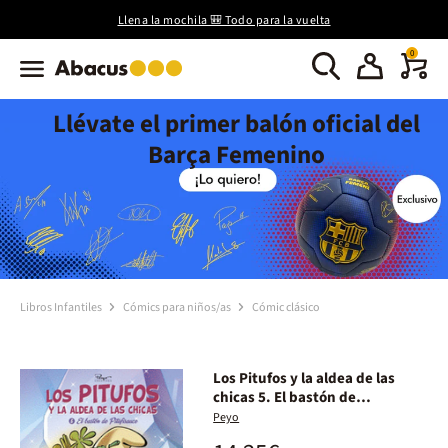
Llena la mochila 🎒 Todo para la vuelta
0
Llévate el primer balón oficial del
Barça Femenino
Libros Infantiles
Cómics para niños/as
Cómic clásico
Los Pitufos y la aldea de las
chicas 5. El bastón de
Pitufisauce
Peyo