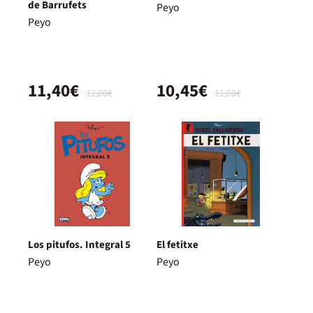
de Barrufets
Peyo
Peyo
11,40€
10,45€
12,00€
11,00€
Los pitufos. Integral 5
El fetitxe
Peyo
Peyo