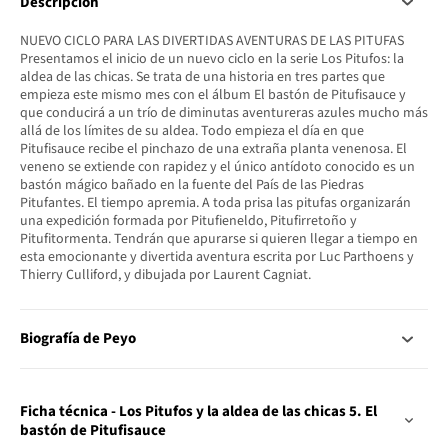
Descripción
NUEVO CICLO PARA LAS DIVERTIDAS AVENTURAS DE LAS PITUFAS
Presentamos el inicio de un nuevo ciclo en la serie Los Pitufos: la
aldea de las chicas. Se trata de una historia en tres partes que
empieza este mismo mes con el álbum El bastón de Pitufisauce y
que conducirá a un trío de diminutas aventureras azules mucho más
allá de los límites de su aldea. Todo empieza el día en que
Pitufisauce recibe el pinchazo de una extraña planta venenosa. El
veneno se extiende con rapidez y el único antídoto conocido es un
bastón mágico bañado en la fuente del País de las Piedras
Pitufantes. El tiempo apremia. A toda prisa las pitufas organizarán
una expedición formada por Pitufieneldo, Pitufirretoño y
Pitufitormenta. Tendrán que apurarse si quieren llegar a tiempo en
esta emocionante y divertida aventura escrita por Luc Parthoens y
Thierry Culliford, y dibujada por Laurent Cagniat.
Biografía de Peyo
Ficha técnica - Los Pitufos y la aldea de las chicas 5. El
bastón de Pitufisauce