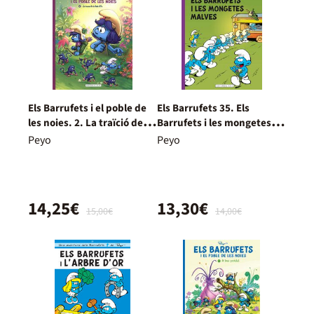
Els Barrufets i el poble de
Els Barrufets 35. Els
les noies. 2. La traïció de la
Barrufets i les mongetes
Botó d'Or
malves
Peyo
Peyo
14,25€
13,30€
15,00€
14,00€