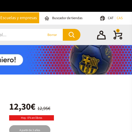
Escuelas y empresas
Buscador de tiendas
CAT
CAS
0
Borrar
12,30€
12,95€
Hoy -5% en libros
A partir de 3 años