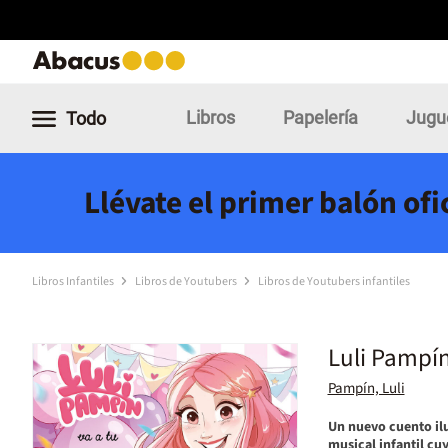
Libros
Papelería
Jugu
Todo
Llévate el primer balón of
Libros Infantiles
Libros de Youtubers
Libros de Youtubers infantiles
Luli Pampín
Pampín, Luli
Un nuevo cuento il
musical infantil cu