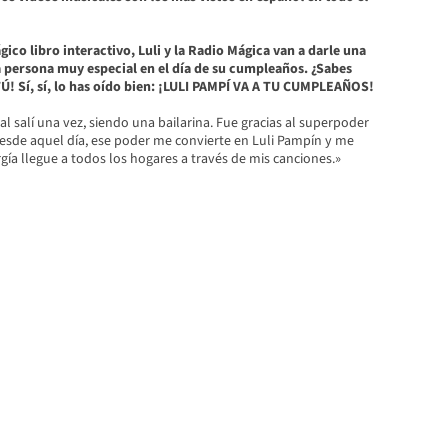
gico libro interactivo, Luli y la Radio Mágica van a darle una
 persona muy especial en el día de su cumpleaños. ¿Sabes
TÚ! Sí, sí, lo has oído bien: ¡LULI PAMPÍ VA A TU CUMPLEAÑOS!
al salí una vez, siendo una bailarina. Fue gracias al superpoder
Desde aquel día, ese poder me convierte en Luli Pampín y me
ía llegue a todos los hogares a través de mis canciones.»