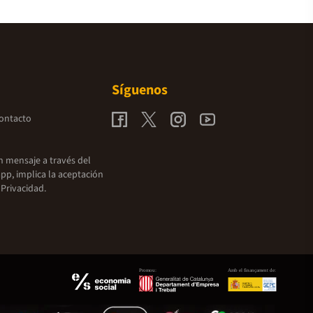
Síguenos
contacto
un mensaje a través del
pp, implica la aceptación
 Privacidad.
Promou:
Amb el finançament de: