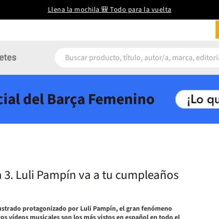
Llena la mochila 🎒 Todo para la vuelta
etes
icial del Barça Femenino
 3. Luli Pampín va a tu cumpleaños
ustrado protagonizado por Luli Pampín, el gran fenómeno
yos vídeos musicales son los más vistos en español en todo el