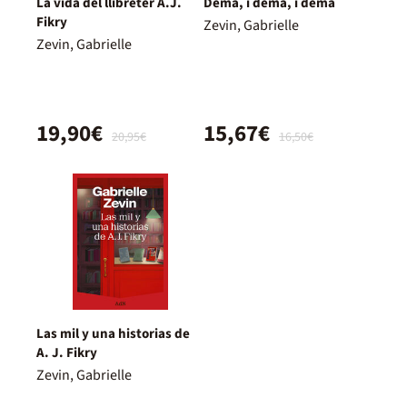
La vida del llibreter A.J.
Demà, i demà, i demà
Fikry
Zevin, Gabrielle
Zevin, Gabrielle
19,90€
15,67€
20,95€
16,50€
Las mil y una historias de
A. J. Fikry
Zevin, Gabrielle