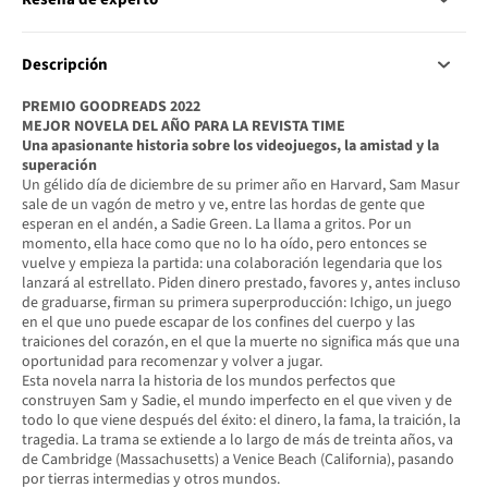
Descripción
PREMIO GOODREADS 2022
MEJOR NOVELA DEL AÑO PARA LA REVISTA TIME
Una apasionante historia sobre los videojuegos, la amistad y la
superación
Un gélido día de diciembre de su primer año en Harvard, Sam Masur
sale de un vagón de metro y ve, entre las hordas de gente que
esperan en el andén, a Sadie Green. La llama a gritos. Por un
momento, ella hace como que no lo ha oído, pero entonces se
vuelve y empieza la partida: una colaboración legendaria que los
lanzará al estrellato. Piden dinero prestado, favores y, antes incluso
de graduarse, firman su primera superproducción: Ichigo, un juego
en el que uno puede escapar de los confines del cuerpo y las
traiciones del corazón, en el que la muerte no significa más que una
oportunidad para recomenzar y volver a jugar.
Esta novela narra la historia de los mundos perfectos que
construyen Sam y Sadie, el mundo imperfecto en el que viven y de
todo lo que viene después del éxito: el dinero, la fama, la traición, la
tragedia. La trama se extiende a lo largo de más de treinta años, va
de Cambridge (Massachusetts) a Venice Beach (California), pasando
por tierras intermedias y otros mundos.