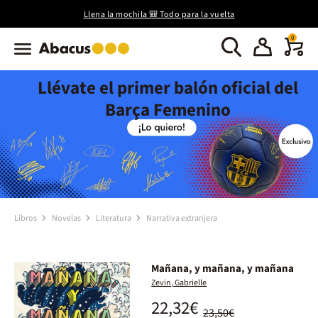
Llena la mochila 🎒 Todo para la vuelta
0
Llévate el primer balón oficial del
Barça Femenino
Libros
Novelas
Literatura
Narrativa extranjera
Mañana, y mañana, y mañana
Zevin, Gabrielle
22,32€
23,50€