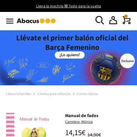
Llena la mochila 🎒 Todo para la vuelta
0
Llévate el primer balón oficial del
Barça Femenino
Libros Infantiles
Cómics para niños/as
Cómic clásico
Manual de fades
Carretero, Mónica
14,15€
14,90€