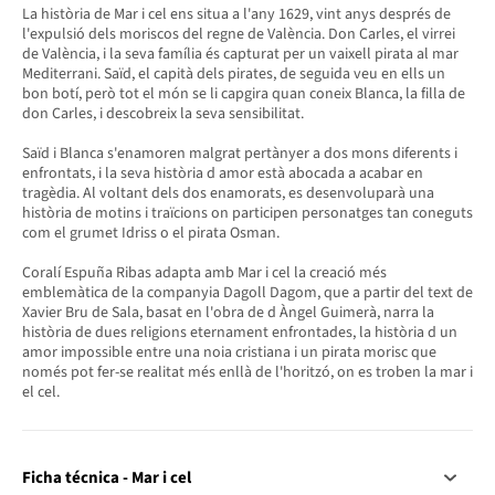
La història de Mar i cel ens situa a l'any 1629, vint anys després de
l'expulsió dels moriscos del regne de València. Don Carles, el virrei
de València, i la seva família és capturat per un vaixell pirata al mar
Mediterrani. Saïd, el capità dels pirates, de seguida veu en ells un
bon botí, però tot el món se li capgira quan coneix Blanca, la filla de
don Carles, i descobreix la seva sensibilitat.
Saïd i Blanca s'enamoren malgrat pertànyer a dos mons diferents i
enfrontats, i la seva història d amor està abocada a acabar en
tragèdia. Al voltant dels dos enamorats, es desenvoluparà una
història de motins i traïcions on participen personatges tan coneguts
com el grumet Idriss o el pirata Osman.
Coralí Espuña Ribas adapta amb Mar i cel la creació més
emblemàtica de la companyia Dagoll Dagom, que a partir del text de
Xavier Bru de Sala, basat en l'obra de d Àngel Guimerà, narra la
història de dues religions eternament enfrontades, la història d un
amor impossible entre una noia cristiana i un pirata morisc que
només pot fer-se realitat més enllà de l'horitzó, on es troben la mar i
el cel.
Ficha técnica - Mar i cel