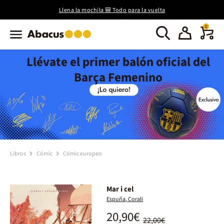
Llena la mochila 🎒 Todo para la vuelta
0
Llévate el primer balón oficial del
Barça Femenino
Libros
Cómic
Cómic europeo
Mar i cel
Espuña, Corali
20,90€
22,00€