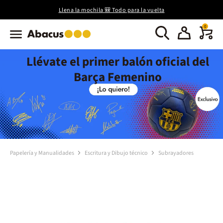
Llena la mochila 🎒 Todo para la vuelta
0
Llévate el primer balón oficial del
Barça Femenino
Papelería y Manualidades
Escritura y Dibujo técnico
Subrayadores