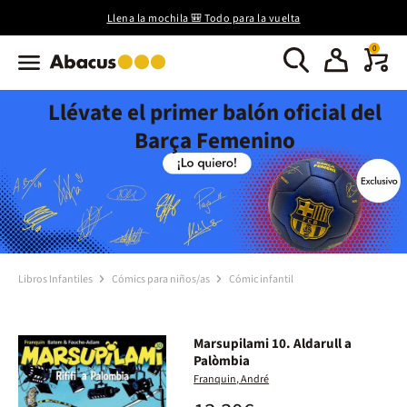
Llena la mochila 🎒 Todo para la vuelta
0
Llévate el primer balón oficial del
Barça Femenino
Libros Infantiles
Cómics para niños/as
Cómic infantil
Marsupilami 10. Aldarull a
Palòmbia
Franquin, André