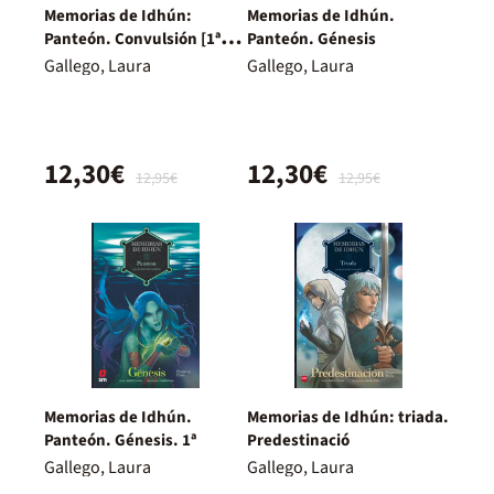
Memorias de Idhún:
Memorias de Idhún.
Panteón. Convulsión [1ª
Panteón. Génesis
Parte]. Cómic
Gallego, Laura
Gallego, Laura
12,30€
12,30€
12,95€
12,95€
Memorias de Idhún.
Memorias de Idhún: triada.
Panteón. Génesis. 1ª
Predestinació
Gallego, Laura
Gallego, Laura