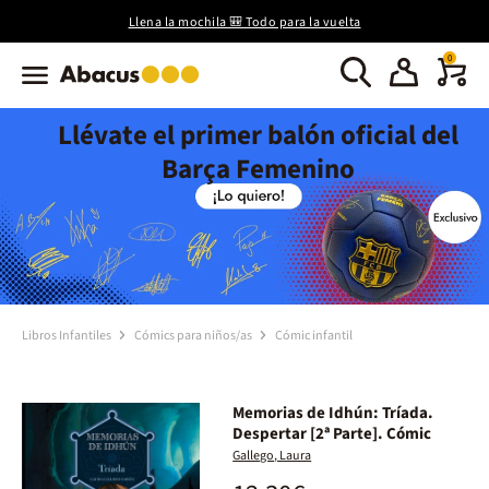
Llena la mochila 🎒 Todo para la vuelta
0
Llévate el primer balón oficial del
Barça Femenino
Libros Infantiles
Cómics para niños/as
Cómic infantil
Memorias de Idhún: Tríada.
Despertar [2ª Parte]. Cómic
Gallego, Laura