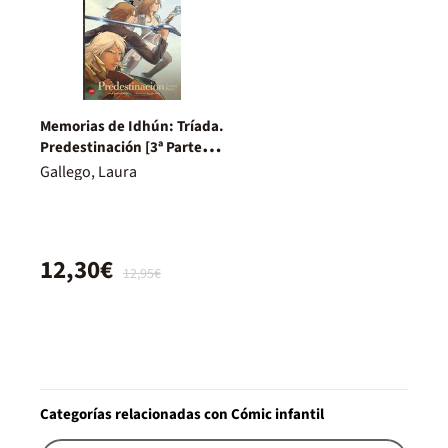
Memorias de Idhún: Tríada.
Predestinación [3ª Parte].
Cómic
Gallego, Laura
12,30€
12,95€
Categorías relacionadas con Cómic infantil