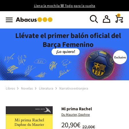
Llena la mochila 🎒 Todo para la vuelta
0
Llévate el primer balón oficial del
Barça Femenino
Libros
Novelas
Literatura
Narrativa extranjera
Mi prima Rachel
Du Maurier, Daphne
20,90€
22,00€