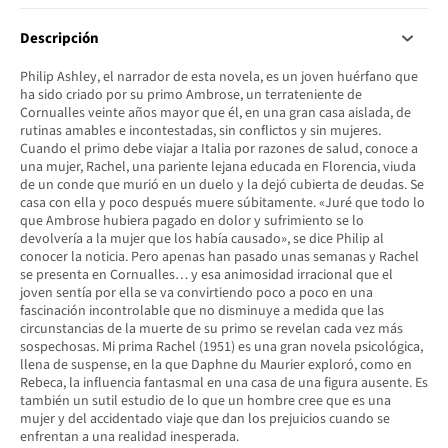
Descripción
Philip Ashley, el narrador de esta novela, es un joven huérfano que
ha sido criado por su primo Ambrose, un terrateniente de
Cornualles veinte años mayor que él, en una gran casa aislada, de
rutinas amables e incontestadas, sin conflictos y sin mujeres.
Cuando el primo debe viajar a Italia por razones de salud, conoce a
una mujer, Rachel, una pariente lejana educada en Florencia, viuda
de un conde que murió en un duelo y la dejó cubierta de deudas. Se
casa con ella y poco después muere súbitamente. «Juré que todo lo
que Ambrose hubiera pagado en dolor y sufrimiento se lo
devolvería a la mujer que los había causado», se dice Philip al
conocer la noticia. Pero apenas han pasado unas semanas y Rachel
se presenta en Cornualles… y esa animosidad irracional que el
joven sentía por ella se va convirtiendo poco a poco en una
fascinación incontrolable que no disminuye a medida que las
circunstancias de la muerte de su primo se revelan cada vez más
sospechosas. Mi prima Rachel (1951) es una gran novela psicológica,
llena de suspense, en la que Daphne du Maurier exploró, como en
Rebeca, la influencia fantasmal en una casa de una figura ausente. Es
también un sutil estudio de lo que un hombre cree que es una
mujer y del accidentado viaje que dan los prejuicios cuando se
enfrentan a una realidad inesperada.