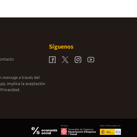
Síguenos
contacto
un mensaje a través del
pp, implica la aceptación
 Privacidad.
Promou:
Amb el finançament de: