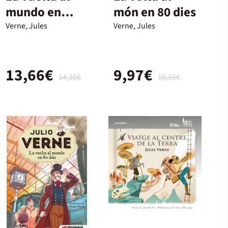
mundo en
món en 80 dies
ochenta días
Verne, Jules
Verne, Jules
13,66€
9,97€
14,38€
10,50€