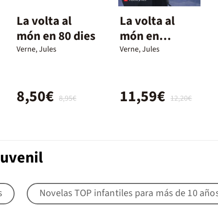
La volta al
La volta al
món en 80 dies
món en
vuitanta dies
Verne, Jules
Verne, Jules
8,50€
11,59€
8,95€
12,20€
Juvenil
s
Novelas TOP infantiles para más de 10 año