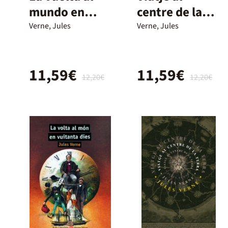
mundo en
centre de la
ochenta días
terra
Verne, Jules
Verne, Jules
11,59€
11,59€
12,20€
12,20€