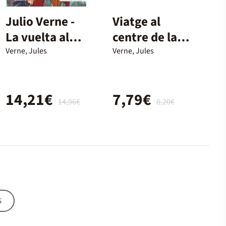
Julio Verne -
Viatge al
La vuelta al
centre de la
mundo en 80
Terra
Verne, Jules
Verne, Jules
días (edición
actualizada,
14,21€
7,79€
ilustrada y
14,96€
8,20€
adaptada)
s