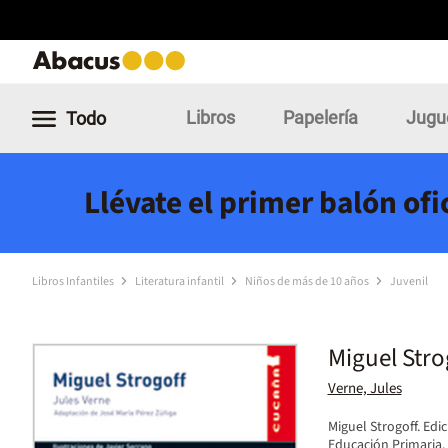
Libros
Papelería
Jugu
Todo
Llévate el primer balón of
Libros Infantiles
Literatura infantil
Niños de más de 10 años
Juvenil
Miguel Stro
Verne, Jules
Miguel Strogoff. Edi
Educación Primaria.