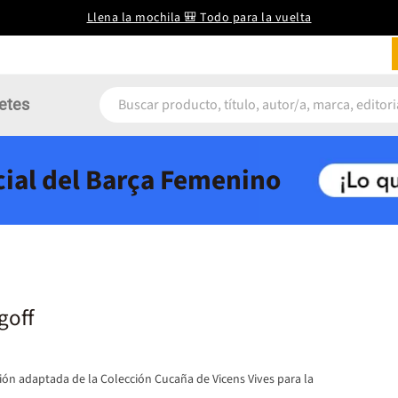
Llena la mochila 🎒 Todo para la vuelta
etes
icial del Barça Femenino
goff
ción adaptada de la Colección Cucaña de Vicens Vives para la