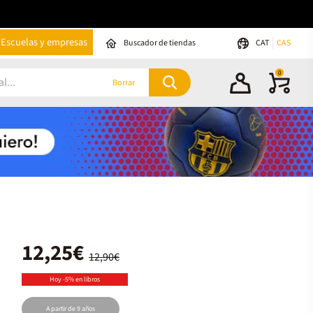
Escuelas y empresas
Buscador de tiendas
CAT
CAS
0
Borrar
12,25€
12,90€
Hoy -5% en libros
A partir de 9 años