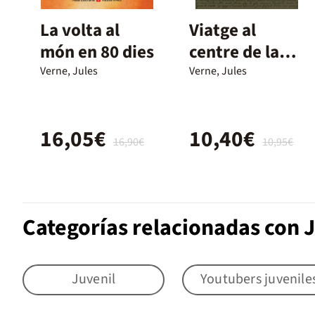
La volta al
Viatge al
món en 80 dies
centre de la
terra
Verne, Jules
Verne, Jules
16,05€
10,40€
16,90€
10,95€
Categorías relacionadas con 
Juvenil
Youtubers juvenile