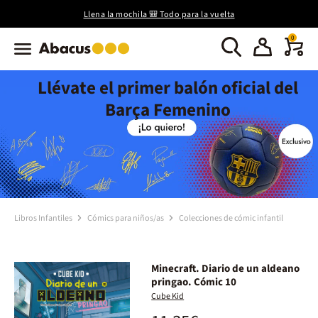
Llena la mochila 🎒 Todo para la vuelta
0
Llévate el primer balón oficial del
Barça Femenino
Libros Infantiles
Cómics para niños/as
Colecciones de cómic infantil
Minecraft. Diario de un aldeano
pringao. Cómic 10
Cube Kid