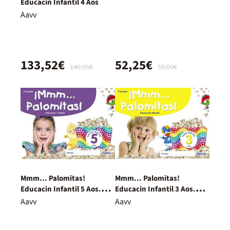
Educacin Infantil 4 Aos
Aavv
133,52€
52,25€
140,55€
55,00€
Mmm... Palomitas!
Mmm... Palomitas!
Educacin Infantil 5 Aos.
Educacin Infantil 3 Aos.
Segundo Trimestre
Primer Trimestre
Aavv
Aavv