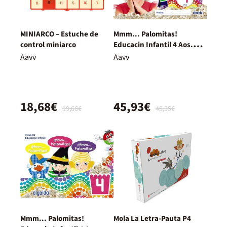
MINIARCO – Estuche de
Mmm... Palomitas!
control miniarco
Educacin Infantil 4 Aos.
Primer Trimestre
Aavv
Aavv
18,68€
45,93€
19,66€
48,35€
Mmm... Palomitas!
Mola La Letra-Pauta P4