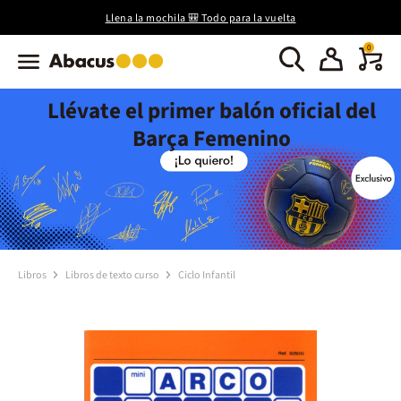
Llena la mochila 🎒 Todo para la vuelta
0
Llévate el primer balón oficial del
Barça Femenino
Libros
Libros de texto curso
Ciclo Infantil