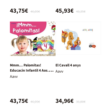
43,75€
45,93€
46,05€
48,35€
Mmm... Palomitas!
El Cavall 4 anys
Educacin Infantil 4 Aos.
Aavv
Segundo Trimestre
Aavv
43,75€
34,96€
46,05€
36,80€