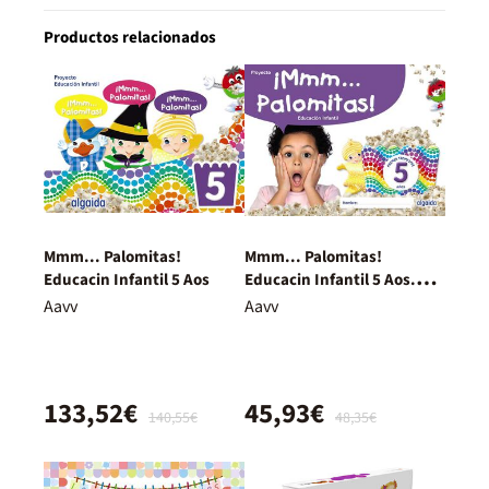
Productos relacionados
Mmm... Palomitas!
Mmm... Palomitas!
Educacin Infantil 5 Aos
Educacin Infantil 5 Aos.
Primer Trimestre
Aavv
Aavv
133,52€
45,93€
140,55€
48,35€