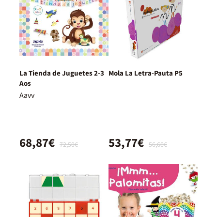
La Tienda de Juguetes 2-3
Mola La Letra-Pauta P5
Aos
Aavv
68,87€
53,77€
72,50€
56,60€