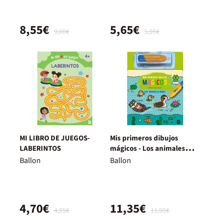
8,55€
5,65€
9,00€
5,95€
MI LIBRO DE JUEGOS-
Mis primeros dibujos
LABERINTOS
mágicos - Los animales
bebés
Ballon
Ballon
4,70€
11,35€
4,95€
11,95€