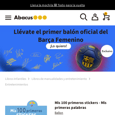
Llena la mochila 🎒 Todo para la vuelta
0
Llévate el primer balón oficial del
Barça Femenino
Libros Infantiles
Libros de manualidades y entretenimiento
Entretenimientos
Mis 100 primeros stickers - Mis
primeras palabras
Ballon