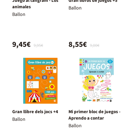
Juego al tangram - Los
Gran libros de juegos +5
animales
Ballon
Ballon
9,45€
8,55€
9,95€
9,00€
Gran llibre dels jocs +4
Mi primer bloc de juegos -
Aprendo a contar
Ballon
Ballon