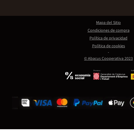
Mapa del Sitio
Condiciones de compra
Política de privacidad
Política de cookies
© Abacus Cooperativa 2023
Promou:
Amb