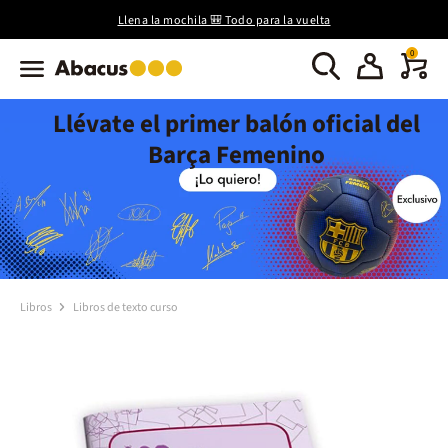
Llena la mochila 🎒 Todo para la vuelta
0
Llévate el primer balón oficial del
Barça Femenino
Libros
Libros de texto curso