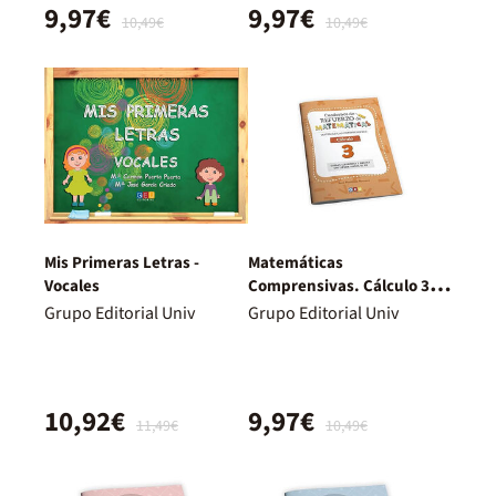
9,97€
9,97€
10,49€
10,49€
Mis Primeras Letras -
Matemáticas
Vocales
Comprensivas. Cálculo 3
GEU
Grupo Editorial Univ
Grupo Editorial Univ
10,92€
9,97€
11,49€
10,49€