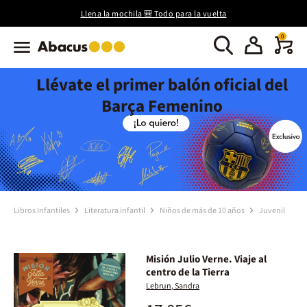
Llena la mochila 🎒 Todo para la vuelta
0
Llévate el primer balón oficial del
Barça Femenino
Libros Infantiles
Literatura infantil
Niños de más de 10 años
Juvenil
Misión Julio Verne. Viaje al
centro de la Tierra
Lebrun, Sandra