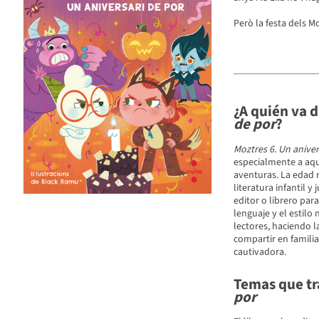
Però la festa dels M
¿A quién va d
de por
?
Moztres 6. Un aniver
especialmente a aque
aventuras. La edad 
literatura infantil 
editor o librero par
lenguaje y el estilo
lectores, haciendo l
compartir en familia
cautivadora.
Temas que tra
por