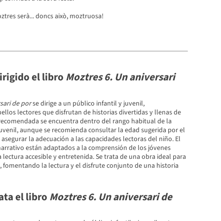
oztres serà... doncs això, moztruosa!
irigido el libro
Moztres 6. Un aniversari
sari de por
se dirige a un público infantil y juvenil,
llos lectores que disfrutan de historias divertidas y llenas de
recomendada se encuentra dentro del rango habitual de la
y juvenil, aunque se recomienda consultar la edad sugerida por el
a asegurar la adecuación a las capacidades lectoras del niño. El
 narrativo están adaptados a la comprensión de los jóvenes
a lectura accesible y entretenida. Se trata de una obra ideal para
, fomentando la lectura y el disfrute conjunto de una historia
ta el libro
Moztres 6. Un aniversari de