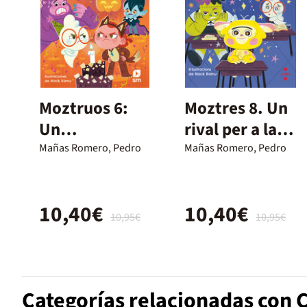
Moztruos 6:
Moztres 8. Un
Un
rival per a la
cumpleaños
Franny
Mañas Romero, Pedro
Mañas Romero, Pedro
de miedo
10,40€
10,40€
10,95€
10,95€
Categorías relacionadas con 