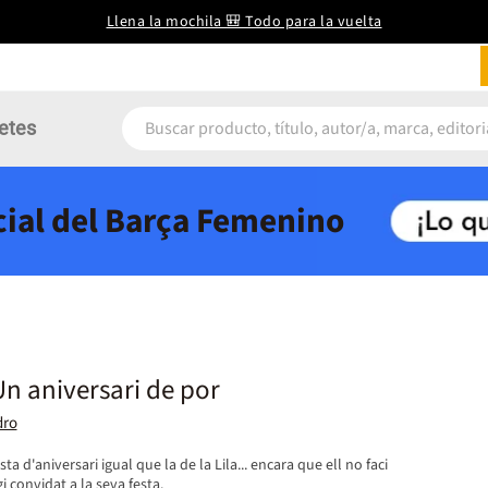
Llena la mochila 🎒 Todo para la vuelta
etes
icial del Barça Femenino
Un aniversari de por
dro
a d'aniversari igual que la de la Lila... encara que ell no faci
gi convidat a la seva festa.