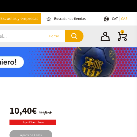
Escuelas y empresas
Buscador de tiendas
CAT
CAS
0
Borrar
10,40€
10,95€
Hoy -5% en libros
A partir de 7 años