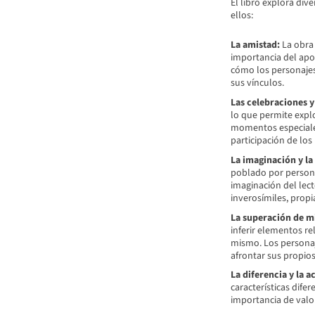
El libro explora dive
ellos:
La amistad:
La obra 
importancia del apo
cómo los personajes
sus vínculos.
Las celebraciones y 
lo que permite explo
momentos especiales 
participación de los
La imaginación y la 
poblado por personaj
imaginación del lect
inverosímiles, propi
La superación de m
inferir elementos r
mismo. Los personaje
afrontar sus propios
La diferencia y la a
características dife
importancia de valor