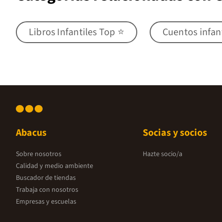
Libros Infantiles Top ⭐
Cuentos infan
Abacus
Socias y socios
Sobre nosotros
Hazte socio/a
Calidad y medio ambiente
Buscador de tiendas
Trabaja con nosotros
Empresas y escuelas