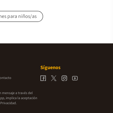
nes para niños/as
Síguenos
contacto
un mensaje a través del
pp, implica la aceptación
 Privacidad.