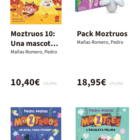
Moztruos 10:
Pack Moztruos
Una mascota
Mañas Romero, Pedro
perfecta
Mañas Romero, Pedro
10,40€
18,95€
10,95€
19,95€