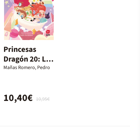
Princesas
Dragón 20: La
dulce
Mañas Romero, Pedro
emperatriz
10,40€
10,95€