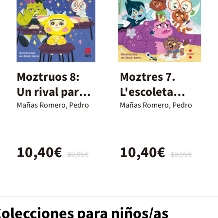
Moztruos 8:
Moztres 7.
Un rival para
L'escoleta
Franny
peluda
Mañas Romero, Pedro
Mañas Romero, Pedro
10,40€
10,40€
10,95€
10,95€
Colecciones para niños/as