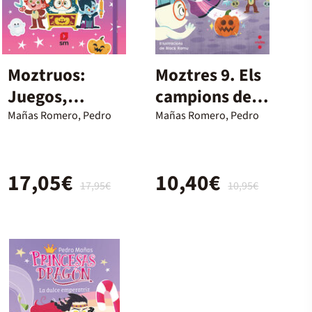
Moztruos:
Moztres 9. Els
Juegos,
campions del
recetas e
pati
Mañas Romero, Pedro
Mañas Romero, Pedro
historias de
Halloween
17,05€
10,40€
17,95€
10,95€