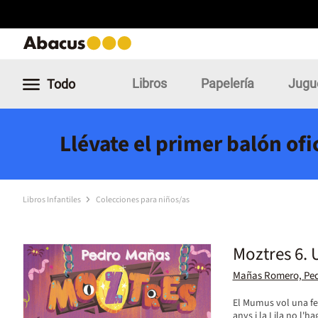
Libros
Papelería
Jugu
Todo
Llévate el primer balón of
Libros Infantiles
Colecciones para niños/as
Moztres 6. 
Mañas Romero, Pe
El Mumus vol una fest
anys i la Lila no l'ha