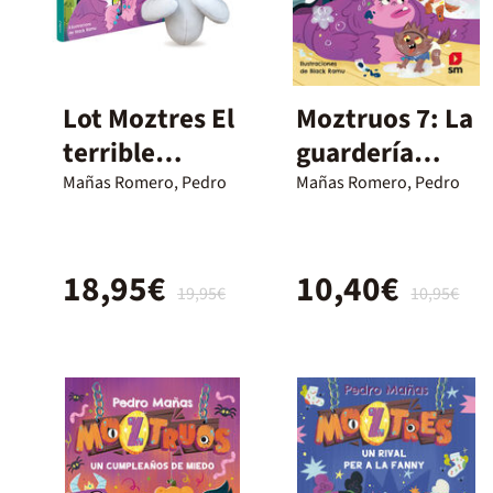
Lot Moztres El
Moztruos 7: La
terrible
guardería
Mumus amb
peluda
Mañas Romero, Pedro
Mañas Romero, Pedro
nino
18,95€
10,40€
19,95€
10,95€