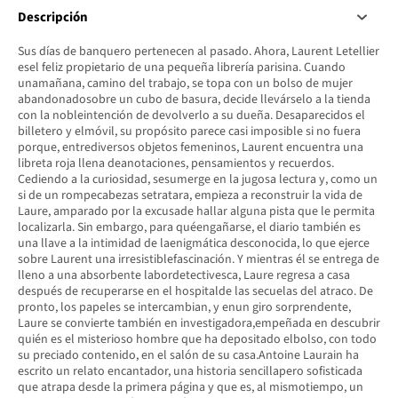
Descripción
Sus días de banquero pertenecen al pasado. Ahora, Laurent Letellier
esel feliz propietario de una pequeña librería parisina. Cuando
unamañana, camino del trabajo, se topa con un bolso de mujer
abandonadosobre un cubo de basura, decide llevárselo a la tienda
con la nobleintención de devolverlo a su dueña. Desaparecidos el
billetero y elmóvil, su propósito parece casi imposible si no fuera
porque, entrediversos objetos femeninos, Laurent encuentra una
libreta roja llena deanotaciones, pensamientos y recuerdos.
Cediendo a la curiosidad, sesumerge en la jugosa lectura y, como un
si de un rompecabezas setratara, empieza a reconstruir la vida de
Laure, amparado por la excusade hallar alguna pista que le permita
localizarla. Sin embargo, para quéengañarse, el diario también es
una llave a la intimidad de laenigmática desconocida, lo que ejerce
sobre Laurent una irresistiblefascinación. Y mientras él se entrega de
lleno a una absorbente labordetectivesca, Laure regresa a casa
después de recuperarse en el hospitalde las secuelas del atraco. De
pronto, los papeles se intercambian, y enun giro sorprendente,
Laure se convierte también en investigadora,empeñada en descubrir
quién es el misterioso hombre que ha depositado elbolso, con todo
su preciado contenido, en el salón de su casa.Antoine Laurain ha
escrito un relato encantador, una historia sencillapero sofisticada
que atrapa desde la primera página y que es, al mismotiempo, un