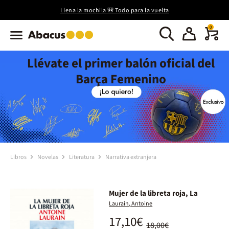
Llena la mochila 🎒 Todo para la vuelta
0
Llévate el primer balón oficial del
Barça Femenino
Libros
Novelas
Literatura
Narrativa extranjera
Mujer de la libreta roja, La
Laurain, Antoine
17,10€
18,00€