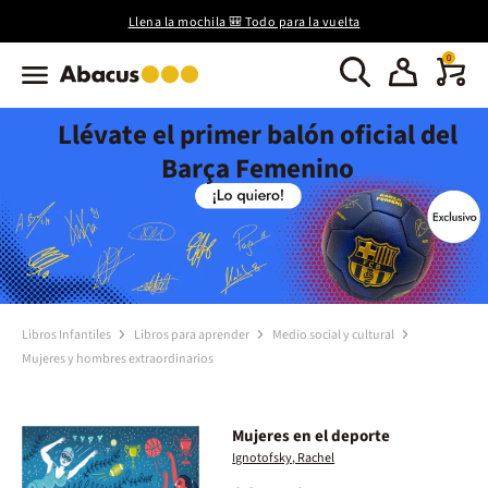
Llena la mochila 🎒 Todo para la vuelta
0
Llévate el primer balón oficial del
Barça Femenino
Libros Infantiles
Libros para aprender
Medio social y cultural
Mujeres y hombres extraordinarios
Mujeres en el deporte
Ignotofsky, Rachel