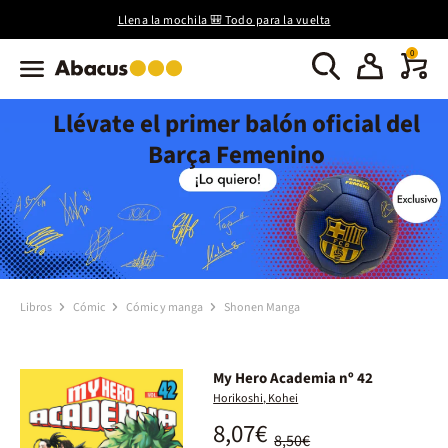
Llena la mochila 🎒 Todo para la vuelta
0
Llévate el primer balón oficial del
Barça Femenino
Libros
Cómic
Cómic y manga
Shonen Manga
My Hero Academia nº 42
Horikoshi, Kohei
8,07€
8,50€