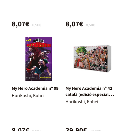
8,07€
8,07€
8,50€
8,50€
My Hero Academia nº 09
My Hero Academia nº 42
català (edició especial
Horikoshi, Kohei
cofre)
Horikoshi, Kohei
8,07€
39,90€