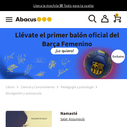
Llena la mochila 🎒 Todo para la vuelta
0
Llévate el primer balón oficial del
Barça Femenino
Libros
Ciencia y Conocimiento
Pedagogía y psicología
Divulgación y autoayuda
Namasté
Salat, Assumpció