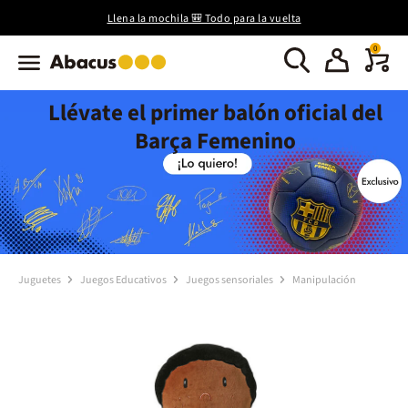
Llena la mochila 🎒 Todo para la vuelta
0
Llévate el primer balón oficial del
Barça Femenino
Juguetes
Juegos Educativos
Juegos sensoriales
Manipulación