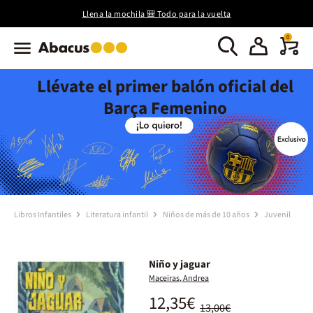
Llena la mochila 🎒 Todo para la vuelta
0
Llévate el primer balón oficial del
Barça Femenino
Libros Infantiles
Literatura infantil
Niños de más de 10 años
Juvenil
Niño y jaguar
Maceiras, Andrea
12,35€
13,00€