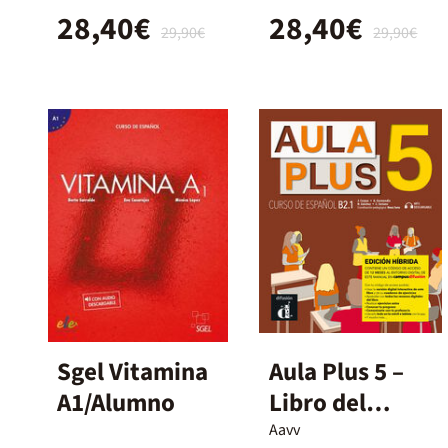
28,40€
28,40€
29,90€
29,90€
Sgel Vitamina
Aula Plus 5 –
A1/Alumno
Libro del
alumno
Aavv