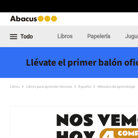
Libros
Papelería
Jugu
Todo
Llévate el primer balón of
Libros
Libros para aprender idiomas
Español
Métodos de aprendizaje