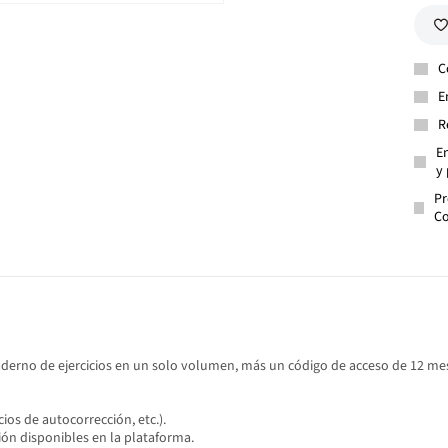
C
E
R
En
y 
Pr
Co
cuaderno de ejercicios en un solo volumen, más un código de acceso de 12 
cios de autocorrección, etc.).
ión disponibles en la plataforma.