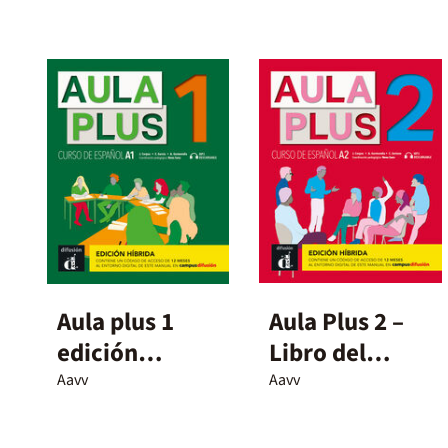
Aula plus 1
Aula Plus 2 –
edición
Libro del
híbrida
alumno
Aavv
Aavv
Edición
Híbrida