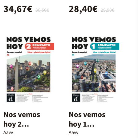
34,67€
28,40€
36,50€
29,90€
Nos vemos
Nos vemos
hoy 2
hoy 1
Compacto
Compacto
Aavv
Aavv