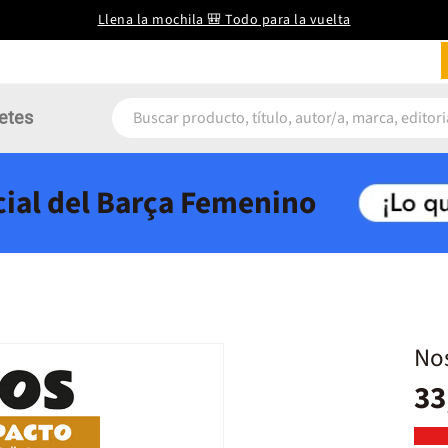
Llena la mochila 🎒 Todo para la vuelta
etes
icial del Barça Femenino
No
33