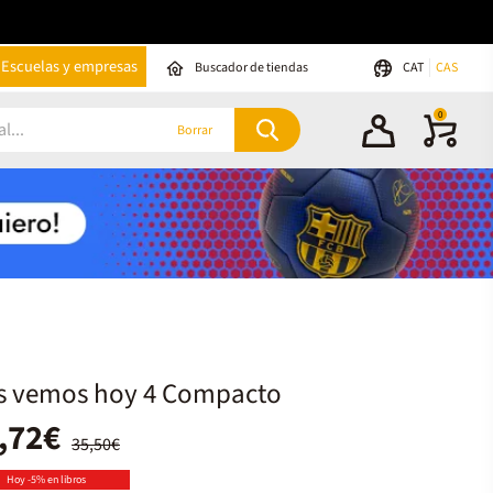
Escuelas y empresas
Buscador de tiendas
CAT
CAS
0
Borrar
s vemos hoy 4 Compacto
,72€
35,50€
Hoy -5% en libros