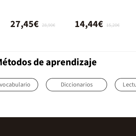
- Cuaderno de
Ejercicios B1
27,45€
14,44€
28,90€
15,20€
Métodos de aprendizaje
 vocabulario
Diccionarios
Lect