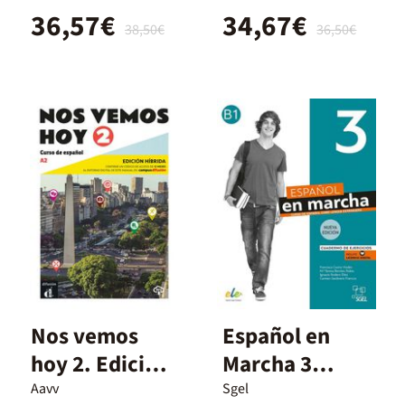
36,57€
34,67€
38,50€
36,50€
Nos vemos
Español en
hoy 2. Edición
Marcha 3
híbrida
Nueva Edición
Aavv
Sgel