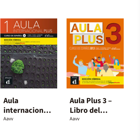
Aula
Aula Plus 3 –
internacional
Libro del
plus 1. Edición
alumno
Aavv
Aavv
híbrida
Edición
Híbrida