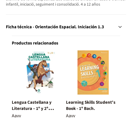
infantil, iniciació, seguiment i consolidació. 4 a 12 años
Ficha técnica - Orientación Espacial. Iniciación 1.3
Productos relacionados
Lengua Castellana y
Learning Skills Student's
Literatura – 1º y 2º
Book - 1º Bach.
Bachillerato – Nuevo
Aavv
Aavv
Proyecto Delfos