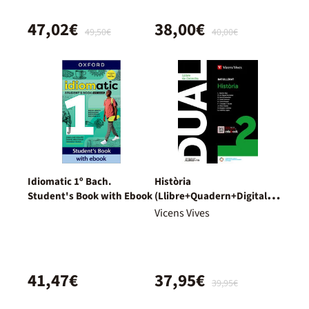
47,02€
38,00€
49,50€
40,00€
Idiomatic 1º Bach.
Història
Student's Book with Ebook
(Llibre+Quadern+Digital)
Dual
Vicens Vives
41,47€
37,95€
39,95€