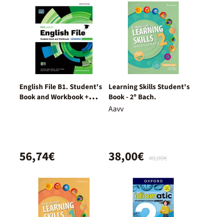
English File B1. Student's
Learning Skills Student's
Book and Workbook +
Book - 2º Bach.
Digital (With Key Pack)
Aavv
56,74€
38,00€
40,00€