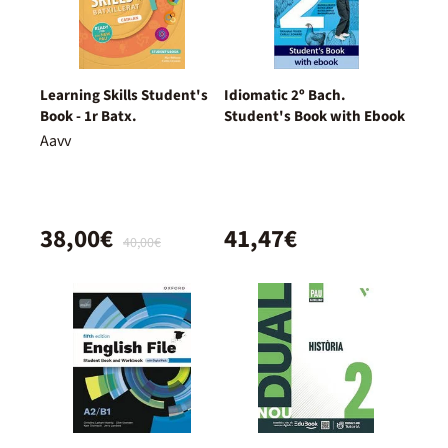
Learning Skills Student's
Idiomatic 2º Bach.
Book - 1r Batx.
Student's Book with Ebook
Aavv
38,00€
41,47€
40,00€