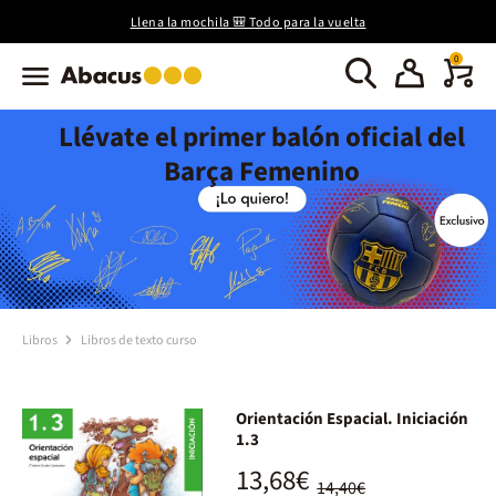
Llena la mochila 🎒 Todo para la vuelta
0
Llévate el primer balón oficial del
Barça Femenino
Libros
Libros de texto curso
Orientación Espacial. Iniciación
1.3
13,68€
14,40€