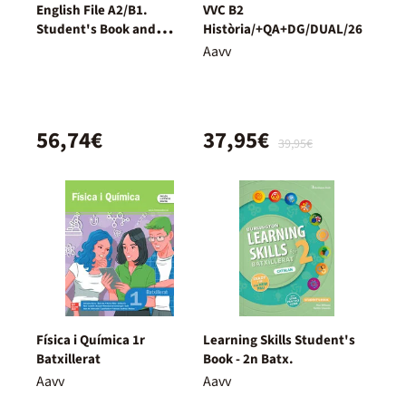
English File A2/B1.
VVC B2
Student's Book and
Història/+QA+DG/DUAL/26
Workbook + Digital
Aavv
(Without Key Pack)
56,74€
37,95€
39,95€
Física i Química 1r
Learning Skills Student's
Batxillerat
Book - 2n Batx.
Aavv
Aavv