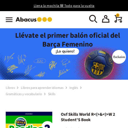
Llena la mochila 🎒 Todo para la vuelta
0
Llévate el primer balón oficial del
Barça Femenino
Libros
Libros para aprender idiomas
Inglés
Gramáticas y vocabulario
Skills
Oxf Skills World R<(>&<)>W 2
Student'S Book