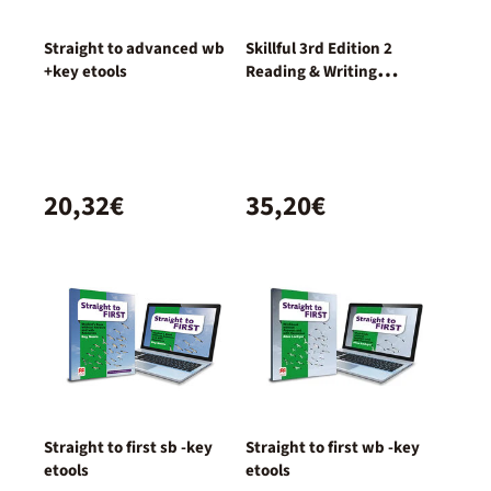
Straight to advanced wb
Skillful 3rd Edition 2
+key etools
Reading & Writing
Student's Book con acceso
a la versión digital
20,32€
35,20€
Straight to first sb -key
Straight to first wb -key
etools
etools