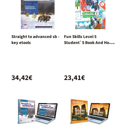
Straight to advanced sb -
Fun Skills Level 5
key etools
Student`S Book And Home
Booklet With Online
Activities
34,42€
23,41€