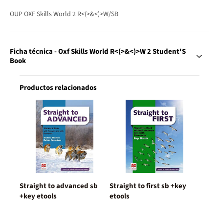
OUP OXF Skills World 2 R<(>&<)>W/SB
Ficha técnica - Oxf Skills World R<(>&<)>W 2 Student'S
Book
Productos relacionados
Straight to advanced sb
Straight to first sb +key
+key etools
etools