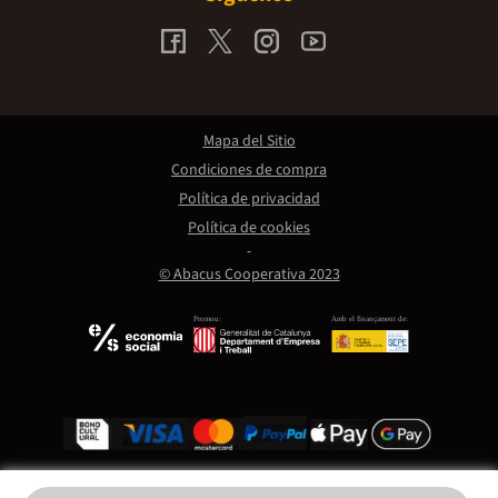
Mapa del Sitio
Condiciones de compra
Política de privacidad
Política de cookies
© Abacus Cooperativa 2023
Promou:
Amb el finançament de: