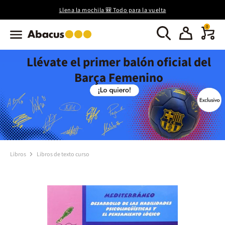
Llena la mochila 🎒 Todo para la vuelta
0
Llévate el primer balón oficial del
Barça Femenino
Libros
Libros de texto curso