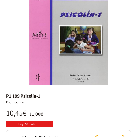
P1 199 Psicolín-1
Promolibro
10,45€
11,00€
Hoy -5% en libros