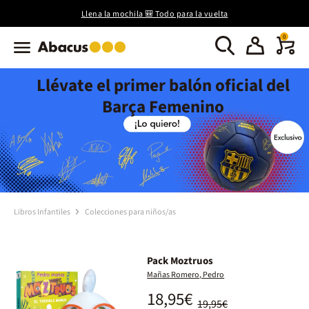
Llena la mochila 🎒 Todo para la vuelta
0
Llévate el primer balón oficial del
Barça Femenino
Libros Infantiles
Colecciones para niños/as
Pack Moztruos
Mañas Romero, Pedro
18,95€
19,95€