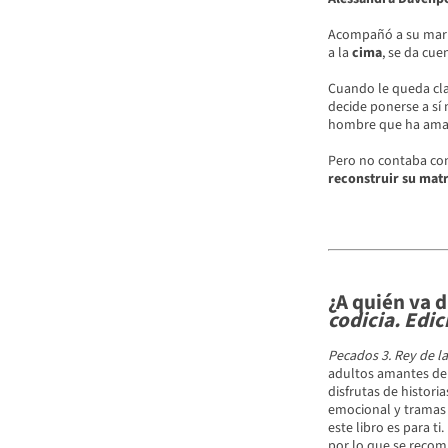
Acompañó a su mari
a la
cima
, se da cu
Cuando le queda cla
decide ponerse a sí m
hombre que ha ama
Pero no contaba con 
reconstruir su mat
¿A quién va d
codicia. Edic
Pecados 3. Rey de la
adultos amantes de
disfrutas de histori
emocional y tramas 
este libro es para ti
por lo que se recomi