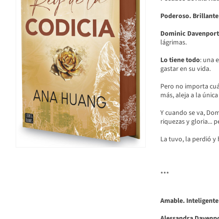
Poderoso. Brillante
Dominic Davenport
lágrimas.
Lo tiene todo
: una 
gastar en su vida.
Pero no importa cu
más, aleja a la únic
Y cuando se va, Dom
riquezas y gloria... 
La tuvo, la perdió y
***
Amable. Inteligente
Alessandra Davenp