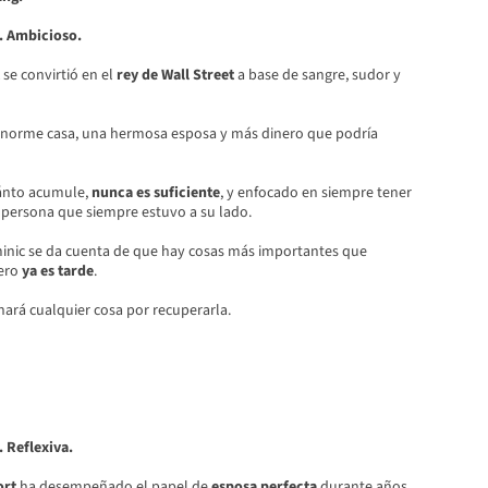
. Ambicioso.
se convirtió en el
rey de Wall Street
a base de sangre, sudor y
enorme casa, una hermosa esposa y más dinero que podría
ánto acumule,
nunca es suficiente
, y enfocado en siempre tener
a persona que siempre estuvo a su lado.
inic se da cuenta de que hay cosas más importantes que
pero
ya es tarde
.
 hará cualquier cosa por recuperarla.
. Reflexiva.
ort
ha desempeñado el papel de
esposa perfecta
durante años.