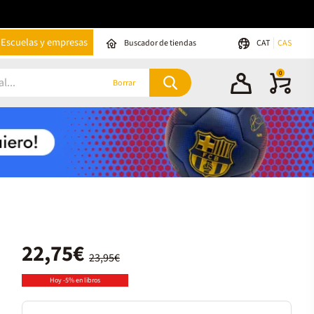
Escuelas y empresas
Buscador de tiendas
CAT
CAS
0
Borrar
22,75€
23,95€
Hoy -5% en libros