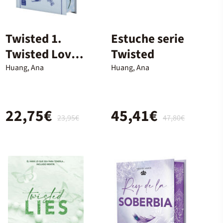
Twisted 1.
Estuche serie
Twisted Love.
Twisted
Edición
Huang, Ana
Huang, Ana
especial
22,75€
45,41€
23,95€
47,80€