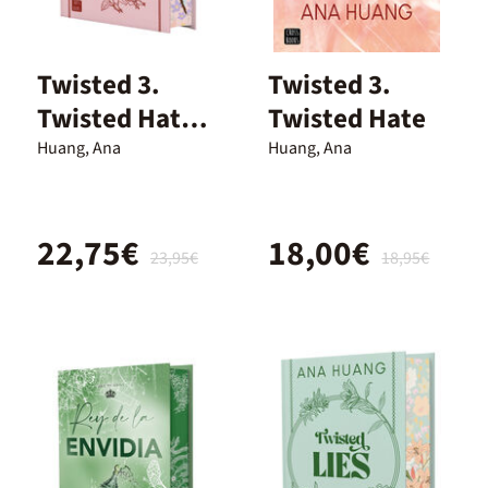
Twisted 3.
Twisted 3.
Twisted Hate.
Twisted Hate
Edición
Huang, Ana
Huang, Ana
especial
22,75€
18,00€
23,95€
18,95€