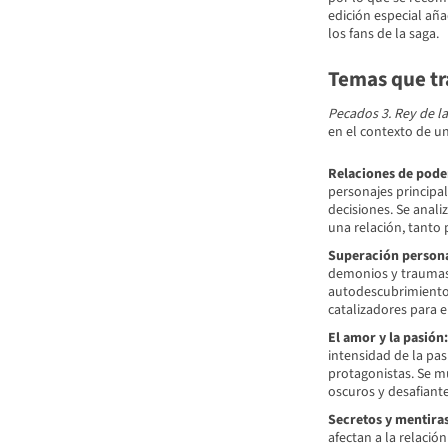
edición especial añ
los fans de la saga.
Temas que tra
Pecados 3. Rey de la
en el contexto de u
Relaciones de pode
personajes principa
decisiones. Se anali
una relación, tanto
Superación persona
demonios y traumas 
autodescubrimiento.
catalizadores para 
El amor y la pasión:
intensidad de la pas
protagonistas. Se m
oscuros y desafiante
Secretos y mentiras
afectan a la relació