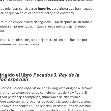
do mientras construía su
imperio
, pero ahora que han llegado
enta de que ya no es el hombre del que se enamoró.
ro que siempre estará en segundo lugar después de su trabajo,
isma en primer lugar, incluso si eso significa dejar al único
do.
que Dominic se negara a dejarla ir... ni con que luchara por
rimonio
, a cualquier precio.
irigido el libro
Pecados 3. Rey de la
ión especial
?
 codicia. Edición especial
, de Ana Huang, está dirigido a lectores
l romance contemporáneo con elementos de New Adult. Si
as con personajes complejos, situaciones de alto voltaje
que exploran las relaciones de poder y la superación personal,
. La novela se centra en una relación intensa y llena de desafíos,
enda a lectores que disfruten de este tipo de dinámicas. La