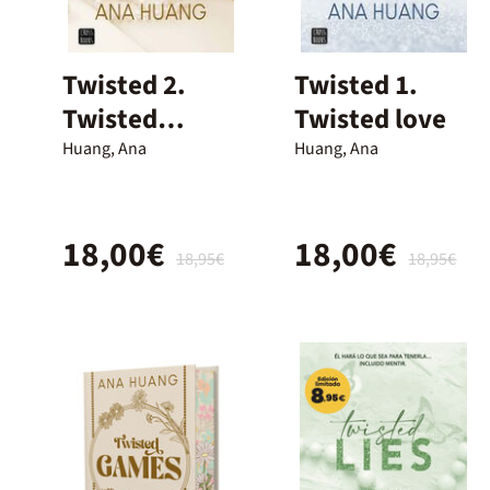
Twisted 2.
Twisted 1.
Twisted
Twisted love
Games
Huang, Ana
Huang, Ana
18,00€
18,00€
18,95€
18,95€