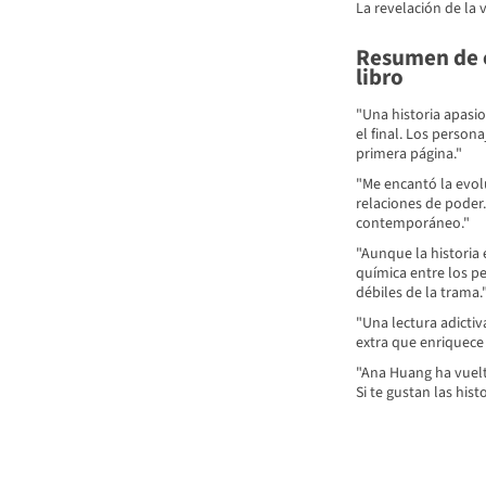
La revelación de la v
Resumen de c
libro
"Una historia apasi
el final. Los persona
primera página."
"Me encantó la evolu
relaciones de poder
contemporáneo."
"Aunque la historia 
química entre los p
débiles de la trama.
"Una lectura adictiv
extra que enriquece 
"Ana Huang ha vuelt
Si te gustan las his