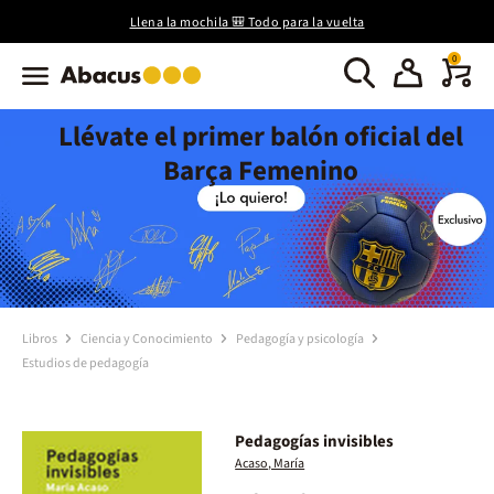
Llena la mochila 🎒 Todo para la vuelta
0
Llévate el primer balón oficial del
Barça Femenino
Libros
Ciencia y Conocimiento
Pedagogía y psicología
Estudios de pedagogía
Pedagogías invisibles
Acaso, María