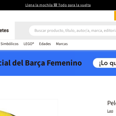
Llena la mochila 🎒 Todo para la vuelta
etes
 Simbólicos
LEGO®
Edades
Marcas
icial del Barça Femenino
Pel
Lap