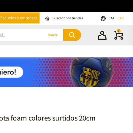
Escuelas y empresas
Buscador de tiendas
CAT
CAS
0
Borrar
ota foam colores surtidos 20cm