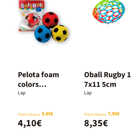
Pelota foam
Oball Rugby 1
colors
7x11 5cm
assortits 12cm
Lap
Lap
3,95€
7,95€
Precio Abacus
Precio Abacus
4,10€
8,35€