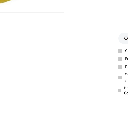
C
E
R
En
y 
Pr
Co