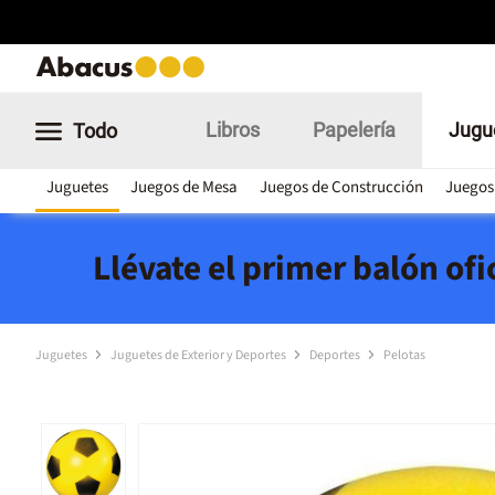
Libros
Papelería
Jugu
Todo
Juguetes
Juegos de Mesa
Juegos de Construcción
Juegos
Llévate el primer balón of
Juguetes
Juguetes de Exterior y Deportes
Deportes
Pelotas